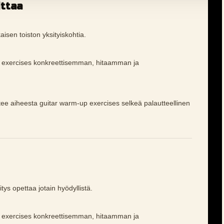
ittaa
aisen toiston yksityiskohtia.
p exercises konkreettisemman, hitaamman ja
 tee aiheesta guitar warm-up exercises selkeä palautteellinen
tys opettaa jotain hyödyllistä.
p exercises konkreettisemman, hitaamman ja