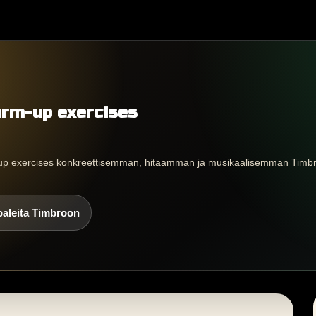
warm-up exercises
up exercises konkreettisemman, hitaamman ja musikaalisemman Timbro
paleita Timbroon