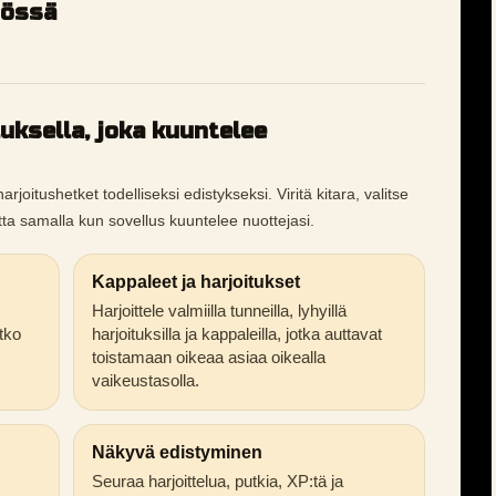
tössä
luksella, joka kuuntelee
oitushetket todelliseksi edistykseksi. Viritä kitara, valitse
etta samalla kun sovellus kuuntelee nuottejasi.
Kappaleet ja harjoitukset
Harjoittele valmiilla tunneilla, lyhyillä
tko
harjoituksilla ja kappaleilla, jotka auttavat
toistamaan oikeaa asiaa oikealla
vaikeustasolla.
Näkyvä edistyminen
Seuraa harjoittelua, putkia, XP:tä ja