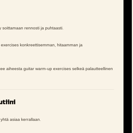
y soittamaan rennosti ja puhtaasti.
p exercises konkreettisemman, hitaamman ja
 tee aiheesta guitar warm-up exercises selkeä palautteellinen
tiini
a yhtä asiaa kerrallaan.