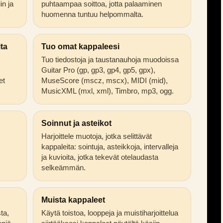
in ja
puhtaampaa soittoa, jotta palaaminen
huomenna tuntuu helpommalta.
ita
Tuo omat kappaleesi
Tuo tiedostoja ja taustanauhoja muodoissa
Guitar Pro (gp, gp3, gp4, gp5, gpx),
et
MuseScore (mscz, mscx), MIDI (mid),
MusicXML (mxl, xml), Timbro, mp3, ogg.
Soinnut ja asteikot
Harjoittele muotoja, jotka selittävät
kappaleita: sointuja, asteikkoja, intervalleja
ja kuvioita, jotka tekevät otelaudasta
selkeämmän.
Muista kappaleet
sta,
Käytä toistoa, looppeja ja muistiharjoittelua