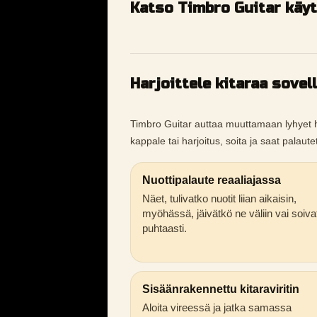
Katso Timbro Guitar käy
Harjoittele kitaraa sovel
Timbro Guitar auttaa muuttamaan lyhyet harj
kappale tai harjoitus, soita ja saat palaut
Nuottipalaute reaaliajassa
Näet, tulivatko nuotit liian aikaisin,
myöhässä, jäivätkö ne väliin vai soiva
puhtaasti.
Sisäänrakennettu kitaraviritin
Aloita vireessä ja jatka samassa