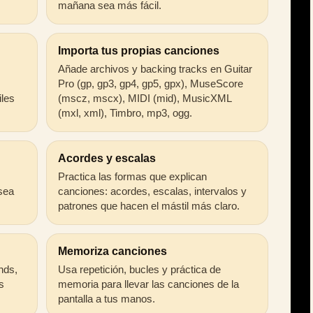
mañana sea más fácil.
Importa tus propias canciones
Añade archivos y backing tracks en Guitar
Pro (gp, gp3, gp4, gp5, gpx), MuseScore
iles
(mscz, mscx), MIDI (mid), MusicXML
(mxl, xml), Timbro, mp3, ogg.
Acordes y escalas
Practica las formas que explican
 sea
canciones: acordes, escalas, intervalos y
patrones que hacen el mástil más claro.
Memoriza canciones
ends,
Usa repetición, bucles y práctica de
s
memoria para llevar las canciones de la
pantalla a tus manos.