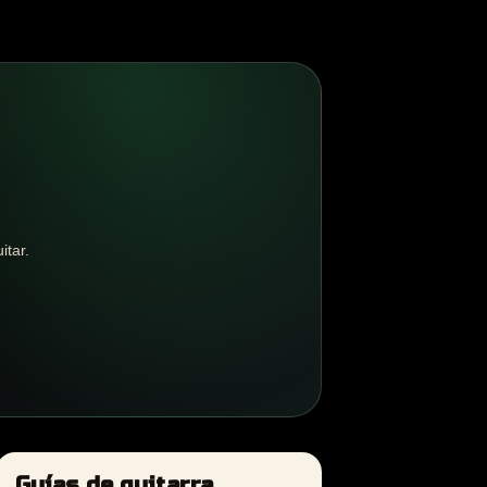
itar.
Guías de guitarra