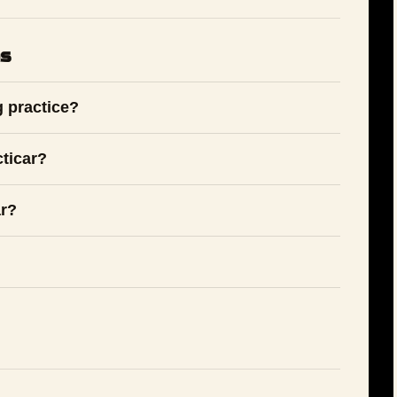
as
 practice?
ticar?
ar?