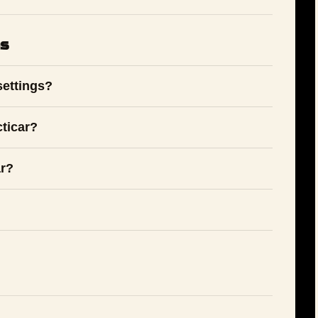
as
settings?
ticar?
ar?