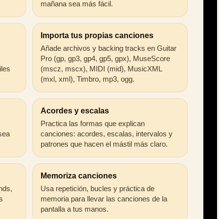
mañana sea más fácil.
Importa tus propias canciones
Añade archivos y backing tracks en Guitar
Pro (gp, gp3, gp4, gp5, gpx), MuseScore
iles
(mscz, mscx), MIDI (mid), MusicXML
(mxl, xml), Timbro, mp3, ogg.
Acordes y escalas
Practica las formas que explican
 sea
canciones: acordes, escalas, intervalos y
patrones que hacen el mástil más claro.
Memoriza canciones
ends,
Usa repetición, bucles y práctica de
s
memoria para llevar las canciones de la
pantalla a tus manos.