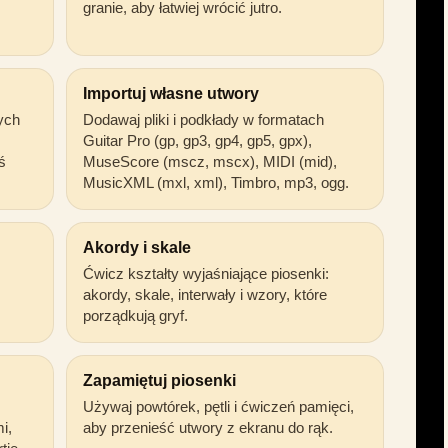
granie, aby łatwiej wrócić jutro.
Importuj własne utwory
ych
Dodawaj pliki i podkłady w formatach
Guitar Pro (gp, gp3, gp4, gp5, gpx),
ś
MuseScore (mscz, mscx), MIDI (mid),
MusicXML (mxl, xml), Timbro, mp3, ogg.
Akordy i skale
Ćwicz kształty wyjaśniające piosenki:
akordy, skale, interwały i wzory, które
porządkują gryf.
Zapamiętuj piosenki
Używaj powtórek, pętli i ćwiczeń pamięci,
i,
aby przenieść utwory z ekranu do rąk.