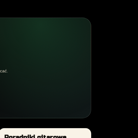
acać.
Poradniki gitarowe