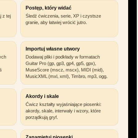
Postęp, który widać
 z tej
Śledź ćwiczenia, serie, XP i czystsze
granie, aby łatwiej wrócić jutro.
Importuj własne utwory
ych
Dodawaj pliki i podkłady w formatach
Guitar Pro (gp, gp3, gp4, gp5, gpx),
ś
MuseScore (mscz, mscx), MIDI (mid),
MusicXML (mxl, xml), Timbro, mp3, ogg.
Akordy i skale
Ćwicz kształty wyjaśniające piosenki:
akordy, skale, interwały i wzory, które
porządkują gryf.
Zapamiętuj piosenki