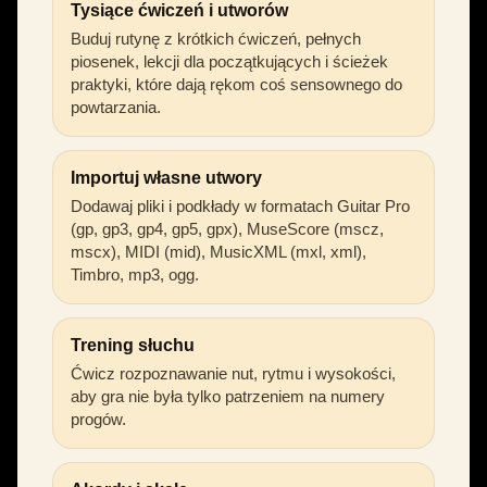
Tysiące ćwiczeń i utworów
Buduj rutynę z krótkich ćwiczeń, pełnych
piosenek, lekcji dla początkujących i ścieżek
praktyki, które dają rękom coś sensownego do
powtarzania.
Importuj własne utwory
Dodawaj pliki i podkłady w formatach Guitar Pro
(gp, gp3, gp4, gp5, gpx), MuseScore (mscz,
mscx), MIDI (mid), MusicXML (mxl, xml),
Timbro, mp3, ogg.
Trening słuchu
Ćwicz rozpoznawanie nut, rytmu i wysokości,
aby gra nie była tylko patrzeniem na numery
progów.