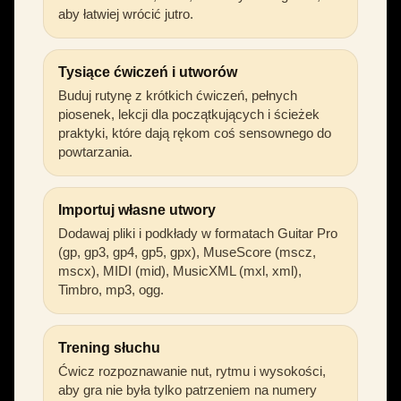
aby łatwiej wrócić jutro.
Tysiące ćwiczeń i utworów
Buduj rutynę z krótkich ćwiczeń, pełnych
piosenek, lekcji dla początkujących i ścieżek
praktyki, które dają rękom coś sensownego do
powtarzania.
Importuj własne utwory
Dodawaj pliki i podkłady w formatach Guitar Pro
(gp, gp3, gp4, gp5, gpx), MuseScore (mscz,
mscx), MIDI (mid), MusicXML (mxl, xml),
Timbro, mp3, ogg.
Trening słuchu
Ćwicz rozpoznawanie nut, rytmu i wysokości,
aby gra nie była tylko patrzeniem na numery