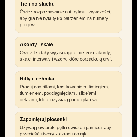
Trening słuchu
Ćwicz rozpoznawanie nut, rytmu i wysokości,
aby gra nie była tylko patrzeniem na numery
progów.
Akordy i skale
Ćwicz kształty wyjaśniające piosenki: akordy,
skale, interwały i wzory, które porządkują gryf.
Riffy i technika
Pracuj nad riffami, kostkowaniem, timingiem,
tłumieniem, podciągnięciami, slide’ami i
detalami, które ożywiają partie gitarowe.
Zapamiętuj piosenki
Używaj powtórek, pętli i ćwiczeń pamięci, aby
przenieść utwory z ekranu do rąk.