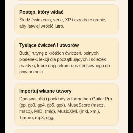
Postęp, który widać
Śledź ćwiczenia, serie, XP i czystsze granie,
aby łatwiej wrócić jutro.
Tysiące ćwiczeń i utworów
Buduj rutynę z krótkich ćwiczeń, pełnych
piosenek, lekcji dla początkujących i ścieżek
praktyki, które dają rękom coś sensownego do
powtarzania.
Importuj własne utwory
Dodawaj pliki i podkłady w formatach Guitar Pro
(gp, gp3, gp4, gp5, gpx), MuseScore (mscz,
mscx), MIDI (mid), MusicXML (mxl, xml),
Timbro, mp3, ogg.