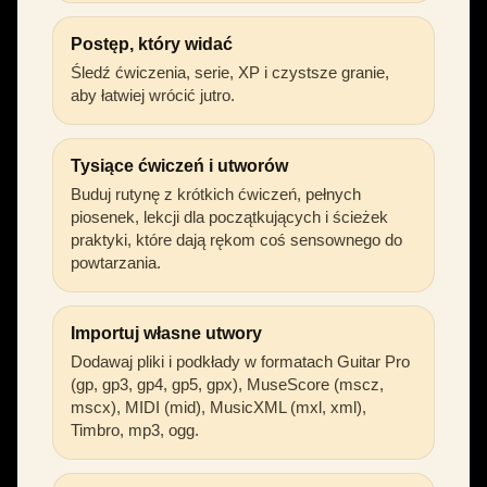
Postęp, który widać
Śledź ćwiczenia, serie, XP i czystsze granie,
aby łatwiej wrócić jutro.
Tysiące ćwiczeń i utworów
Buduj rutynę z krótkich ćwiczeń, pełnych
piosenek, lekcji dla początkujących i ścieżek
praktyki, które dają rękom coś sensownego do
powtarzania.
Importuj własne utwory
Dodawaj pliki i podkłady w formatach Guitar Pro
(gp, gp3, gp4, gp5, gpx), MuseScore (mscz,
mscx), MIDI (mid), MusicXML (mxl, xml),
Timbro, mp3, ogg.