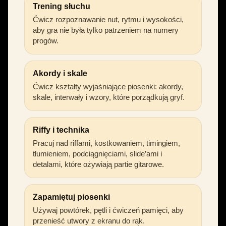
Trening słuchu
Ćwicz rozpoznawanie nut, rytmu i wysokości,
aby gra nie była tylko patrzeniem na numery
progów.
Akordy i skale
Ćwicz kształty wyjaśniające piosenki: akordy,
skale, interwały i wzory, które porządkują gryf.
Riffy i technika
Pracuj nad riffami, kostkowaniem, timingiem,
tłumieniem, podciągnięciami, slide’ami i
detalami, które ożywiają partie gitarowe.
Zapamiętuj piosenki
Używaj powtórek, pętli i ćwiczeń pamięci, aby
przenieść utwory z ekranu do rąk.