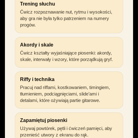
Trening słuchu
Ćwicz rozpoznawanie nut, rytmu i wysokości,
aby gra nie była tylko patrzeniem na numery
progów.
Akordy i skale
Ćwicz kształty wyjaśniające piosenki: akordy,
skale, interwały i wzory, które porządkują gryf.
Riffy i technika
Pracuj nad riffami, kostkowaniem, timingiem,
tłumieniem, podciągnięciami, slide’ami i
detalami, które ożywiają partie gitarowe.
Zapamiętuj piosenki
Używaj powtórek, pętli i ćwiczeń pamięci, aby
przenieść utwory z ekranu do rąk.