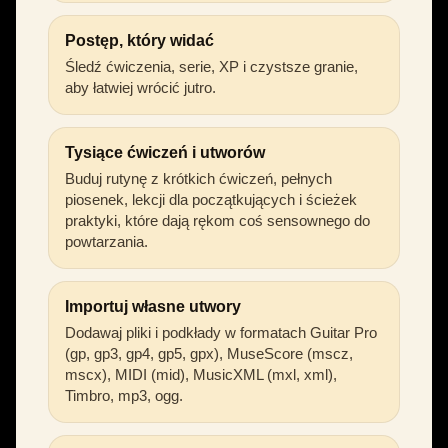
Postęp, który widać
Śledź ćwiczenia, serie, XP i czystsze granie,
aby łatwiej wrócić jutro.
Tysiące ćwiczeń i utworów
Buduj rutynę z krótkich ćwiczeń, pełnych
piosenek, lekcji dla początkujących i ścieżek
praktyki, które dają rękom coś sensownego do
powtarzania.
Importuj własne utwory
Dodawaj pliki i podkłady w formatach Guitar Pro
(gp, gp3, gp4, gp5, gpx), MuseScore (mscz,
mscx), MIDI (mid), MusicXML (mxl, xml),
Timbro, mp3, ogg.