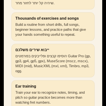
שיהיה קל יותר לחזור מחר.
Thousands of exercises and songs
Build a routine from short drills, full songs,
beginner lessons, and practice paths that give
your hands something useful to repeat.
ייבוא שירים משלכם
הוסיפו קבצים ופלייבקים בפורמטים Guitar Pro (gp,
gp3, gp4, gp5, gpx), MuseScore (mscz, mscx),
MIDI (mid), MusicXML (mxl, xml), Timbro, mp3,
ogg.
Ear training
Train your ear to recognize notes, timing, and
pitch so guitar practice becomes more than
watching fret numbers.