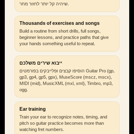
שיהיה קל יותר לחזור מחר.
Thousands of exercises and songs
Build a routine from short drills, full songs,
beginner lessons, and practice paths that give
your hands something useful to repeat.
ייבוא שירים משלכם
הוסיפו קבצים ופלייבקים בפורמטים Guitar Pro (gp,
gp3, gp4, gp5, gpx), MuseScore (mscz, mscx),
MIDI (mid), MusicXML (mxl, xml), Timbro, mp3,
ogg.
Ear training
Train your ear to recognize notes, timing, and
pitch so guitar practice becomes more than
watching fret numbers.