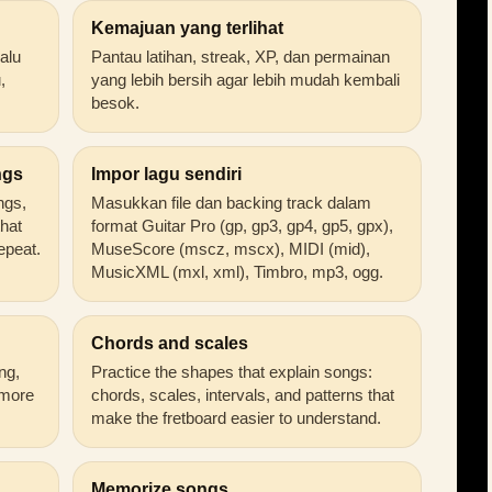
Kemajuan yang terlihat
alu
Pantau latihan, streak, XP, dan permainan
,
yang lebih bersih agar lebih mudah kembali
besok.
ngs
Impor lagu sendiri
ongs,
Masukkan file dan backing track dalam
that
format Guitar Pro (gp, gp3, gp4, gp5, gpx),
epeat.
MuseScore (mscz, mscx), MIDI (mid),
MusicXML (mxl, xml), Timbro, mp3, ogg.
Chords and scales
ng,
Practice the shapes that explain songs:
 more
chords, scales, intervals, and patterns that
make the fretboard easier to understand.
Memorize songs