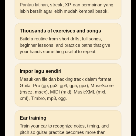
Pantau latihan, streak, XP, dan permainan yang
lebih bersih agar lebih mudah kembali besok.
Thousands of exercises and songs
Build a routine from short drills, full songs,
beginner lessons, and practice paths that give
your hands something useful to repeat.
Impor lagu sendiri
Masukkan file dan backing track dalam format
Guitar Pro (gp, gp3, gp4, gp5, gpx), MuseScore
(mscz, mscx), MIDI (mid), MusicXML (mxl,
xml), Timbro, mp3, ogg.
Ear training
Train your ear to recognize notes, timing, and
pitch so guitar practice becomes more than