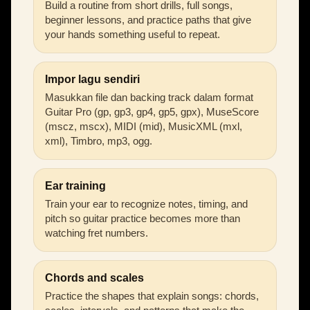
Build a routine from short drills, full songs,
beginner lessons, and practice paths that give
your hands something useful to repeat.
Impor lagu sendiri
Masukkan file dan backing track dalam format
Guitar Pro (gp, gp3, gp4, gp5, gpx), MuseScore
(mscz, mscx), MIDI (mid), MusicXML (mxl,
xml), Timbro, mp3, ogg.
Ear training
Train your ear to recognize notes, timing, and
pitch so guitar practice becomes more than
watching fret numbers.
Chords and scales
Practice the shapes that explain songs: chords,