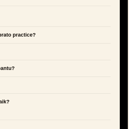
brato practice?
bantu?
aik?