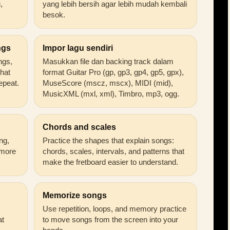
,
yang lebih bersih agar lebih mudah kembali
besok.
ngs
Impor lagu sendiri
ongs,
Masukkan file dan backing track dalam
that
format Guitar Pro (gp, gp3, gp4, gp5, gpx),
epeat.
MuseScore (mscz, mscx), MIDI (mid),
MusicXML (mxl, xml), Timbro, mp3, ogg.
Chords and scales
ng,
Practice the shapes that explain songs:
 more
chords, scales, intervals, and patterns that
make the fretboard easier to understand.
Memorize songs
Use repetition, loops, and memory practice
at
to move songs from the screen into your