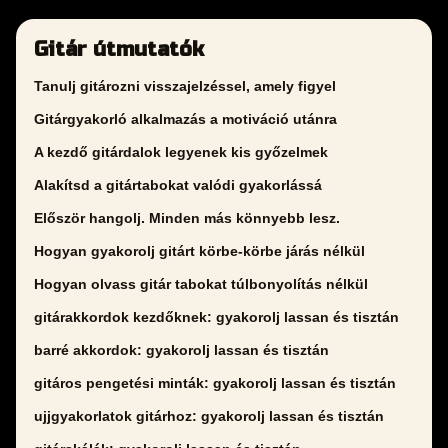
Gitár útmutatók
Tanulj gitározni visszajelzéssel, amely figyel
Gitárgyakorló alkalmazás a motiváció utánra
A kezdő gitárdalok legyenek kis győzelmek
Alakítsd a gitártabokat valódi gyakorlássá
Először hangolj. Minden más könnyebb lesz.
Hogyan gyakorolj gitárt körbe-körbe járás nélkül
Hogyan olvass gitár tabokat túlbonyolítás nélkül
gitárakkordok kezdőknek: gyakorolj lassan és tisztán
barré akkordok: gyakorolj lassan és tisztán
gitáros pengetési minták: gyakorolj lassan és tisztán
ujjgyakorlatok gitárhoz: gyakorolj lassan és tisztán