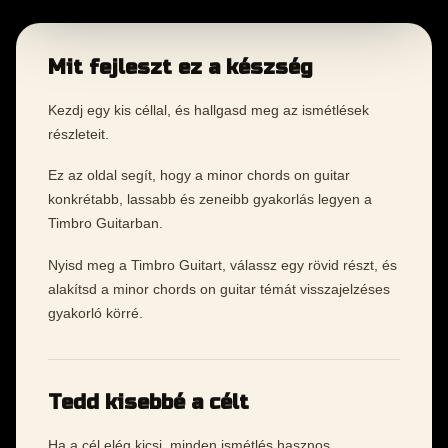
Mit fejleszt ez a készség
Kezdj egy kis céllal, és hallgasd meg az ismétlések
részleteit.
Ez az oldal segít, hogy a minor chords on guitar
konkrétabb, lassabb és zeneibb gyakorlás legyen a
Timbro Guitarban.
Nyisd meg a Timbro Guitart, válassz egy rövid részt, és
alakítsd a minor chords on guitar témát visszajelzéses
gyakorló körré.
Tedd kisebbé a célt
Ha a cél elég kicsi, minden ismétlés hasznos