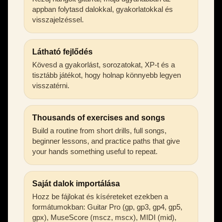
appban folytasd dalokkal, gyakorlatokkal és
visszajelzéssel.
Látható fejlődés
Kövesd a gyakorlást, sorozatokat, XP-t és a
tisztább játékot, hogy holnap könnyebb legyen
visszatérni.
Thousands of exercises and songs
Build a routine from short drills, full songs,
beginner lessons, and practice paths that give
your hands something useful to repeat.
Saját dalok importálása
Hozz be fájlokat és kíséreteket ezekben a
formátumokban: Guitar Pro (gp, gp3, gp4, gp5,
gpx), MuseScore (mscz, mscx), MIDI (mid),