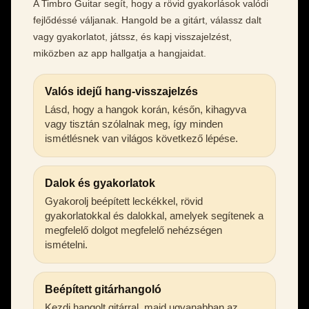
A Timbro Guitar segít, hogy a rövid gyakorlások valódi
fejlődéssé váljanak. Hangold be a gitárt, válassz dalt
vagy gyakorlatot, játssz, és kapj visszajelzést,
miközben az app hallgatja a hangjaidat.
Valós idejű hang-visszajelzés
Lásd, hogy a hangok korán, későn, kihagyva
vagy tisztán szólalnak meg, így minden
ismétlésnek van világos következő lépése.
Dalok és gyakorlatok
Gyakorolj beépített leckékkel, rövid
gyakorlatokkal és dalokkal, amelyek segítenek a
megfelelő dolgot megfelelő nehézségen
ismételni.
Beépített gitárhangoló
Kezdj hangolt gitárral, majd ugyanabban az