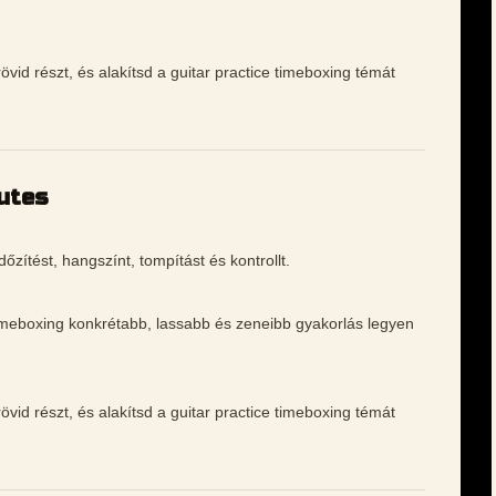
vid részt, és alakítsd a guitar practice timeboxing témát
nutes
dőzítést, hangszínt, tompítást és kontrollt.
 timeboxing konkrétabb, lassabb és zeneibb gyakorlás legyen
vid részt, és alakítsd a guitar practice timeboxing témát