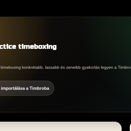
actice timeboxing
ce timeboxing konkrétabb, lassabb és zeneibb gyakorlás legyen a Timbro
 importálása a Timbroba