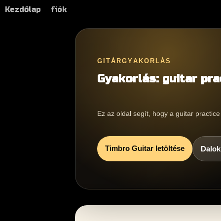
Kezdőlap
fiók
GITÁRGYAKORLÁS
Gyakorlás: guitar pr
Ez az oldal segít, hogy a guitar practi
Timbro Guitar letöltése
Dalok