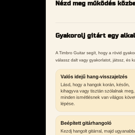
Nézd meg működés közbe
Gyakorolj gitárt egy alka
A Timbro Guitar segít, hogy a rövid gyakor
válassz dalt vagy gyakorlatot, játssz, és 
Valós idejű hang-visszajelzés
Lásd, hogy a hangok korán, későn,
kihagyva vagy tisztán szólalnak meg,
minden ismétlésnek van világos köve
lépése.
Beépített gitárhangoló
Kezdj hangolt gitárral, majd ugyanabb