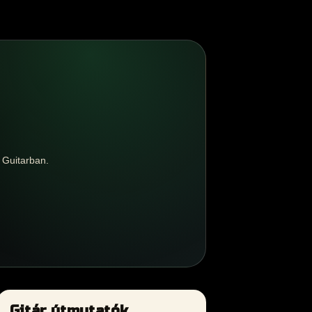
 Guitarban.
Gitár útmutatók