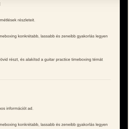
g
métlések részleteit.
 timeboxing konkrétabb, lassabb és zeneibb gyakorlás legyen
vid részt, és alakítsd a guitar practice timeboxing témát
nos információt ad.
 timeboxing konkrétabb, lassabb és zeneibb gyakorlás legyen