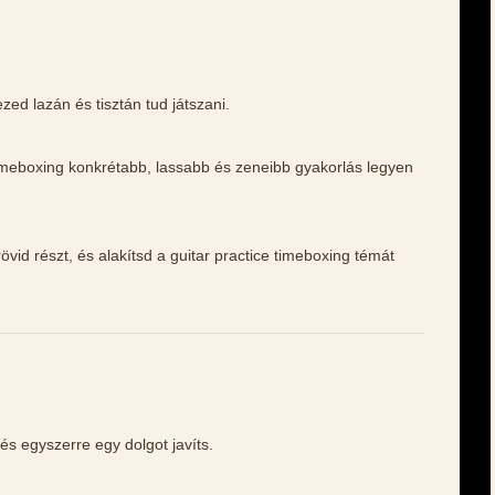
ed lazán és tisztán tud játszani.
 timeboxing konkrétabb, lassabb és zeneibb gyakorlás legyen
vid részt, és alakítsd a guitar practice timeboxing témát
 és egyszerre egy dolgot javíts.