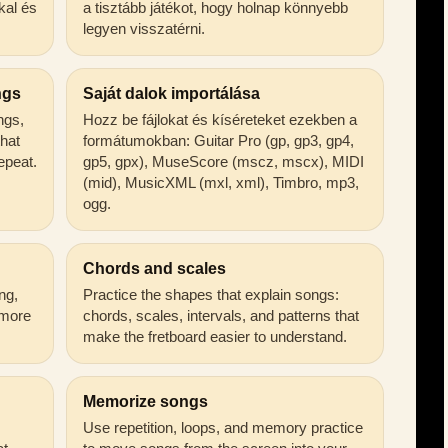
kal és
a tisztább játékot, hogy holnap könnyebb
legyen visszatérni.
ngs
Saját dalok importálása
ongs,
Hozz be fájlokat és kíséreteket ezekben a
that
formátumokban: Guitar Pro (gp, gp3, gp4,
epeat.
gp5, gpx), MuseScore (mscz, mscx), MIDI
(mid), MusicXML (mxl, xml), Timbro, mp3,
ogg.
Chords and scales
ng,
Practice the shapes that explain songs:
 more
chords, scales, intervals, and patterns that
make the fretboard easier to understand.
Memorize songs
Use repetition, loops, and memory practice