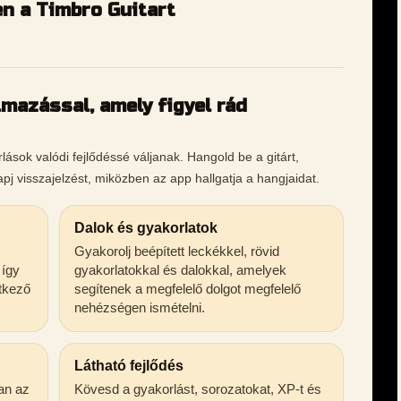
n a Timbro Guitart
lmazással, amely figyel rád
lások valódi fejlődéssé váljanak. Hangold be a gitárt,
kapj visszajelzést, miközben az app hallgatja a hangjaidat.
Dalok és gyakorlatok
Gyakorolj beépített leckékkel, rövid
 így
gyakorlatokkal és dalokkal, amelyek
tkező
segítenek a megfelelő dolgot megfelelő
nehézségen ismételni.
Látható fejlődés
an az
Kövesd a gyakorlást, sorozatokat, XP-t és