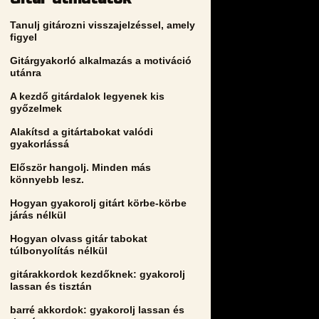
Tanulj gitározni visszajelzéssel, amely
figyel
Gitárgyakorló alkalmazás a motiváció
utánra
A kezdő gitárdalok legyenek kis
győzelmek
Alakítsd a gitártabokat valódi
gyakorlássá
Először hangolj. Minden más
könnyebb lesz.
Hogyan gyakorolj gitárt körbe-körbe
járás nélkül
Hogyan olvass gitár tabokat
túlbonyolítás nélkül
gitárakkordok kezdőknek: gyakorolj
lassan és tisztán
barré akkordok: gyakorolj lassan és