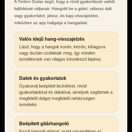
A Timbro Guitar segít, hogy a rövid gyakorlások valódi
fejlődéssé váljanak. Hangold be a gitárt, válassz dalt
vagy gyakorlatot, játssz, és kapj visszajelzést,
miközben az app hallgatja a hangjaidat.
Valós idejű hang-visszajelzés
Lásd, hogy a hangok korán, későn, kihagyva
vagy tisztán szólalnak meg, így minden
ismétlésnek van világos következő lépése.
Dalok és gyakorlatok
Gyakorolj beépített leckékkel, rövid
gyakorlatokkal és dalokkal, amelyek segítenek a
megfelelő dolgot megfelelő nehézségen
ismételni.
Beépített gitárhangoló
Kezdj hangolt gitárral, majd ugyanabban az