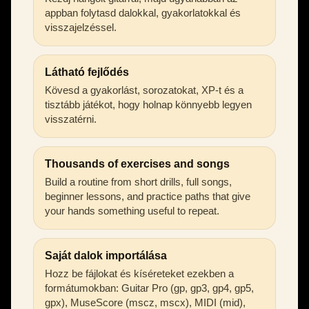
appban folytasd dalokkal, gyakorlatokkal és
visszajelzéssel.
Látható fejlődés
Kövesd a gyakorlást, sorozatokat, XP-t és a
tisztább játékot, hogy holnap könnyebb legyen
visszatérni.
Thousands of exercises and songs
Build a routine from short drills, full songs,
beginner lessons, and practice paths that give
your hands something useful to repeat.
Saját dalok importálása
Hozz be fájlokat és kíséreteket ezekben a
formátumokban: Guitar Pro (gp, gp3, gp4, gp5,
gpx), MuseScore (mscz, mscx), MIDI (mid),