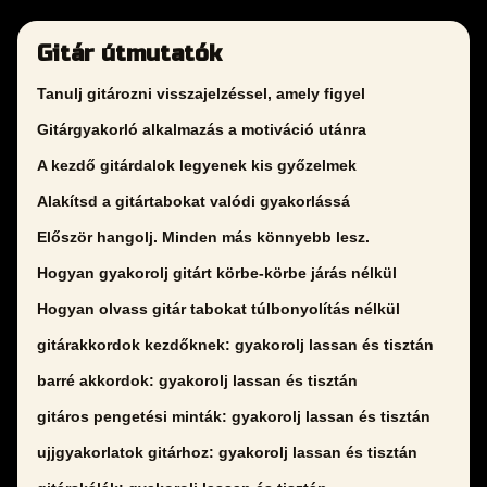
Gitár útmutatók
Tanulj gitározni visszajelzéssel, amely figyel
Gitárgyakorló alkalmazás a motiváció utánra
A kezdő gitárdalok legyenek kis győzelmek
Alakítsd a gitártabokat valódi gyakorlássá
Először hangolj. Minden más könnyebb lesz.
Hogyan gyakorolj gitárt körbe-körbe járás nélkül
Hogyan olvass gitár tabokat túlbonyolítás nélkül
gitárakkordok kezdőknek: gyakorolj lassan és tisztán
barré akkordok: gyakorolj lassan és tisztán
gitáros pengetési minták: gyakorolj lassan és tisztán
ujjgyakorlatok gitárhoz: gyakorolj lassan és tisztán