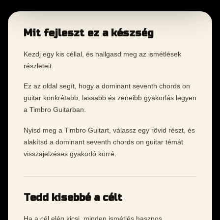
Mit fejleszt ez a készség
Kezdj egy kis céllal, és hallgasd meg az ismétlések
részleteit.
Ez az oldal segít, hogy a dominant seventh chords on
guitar konkrétabb, lassabb és zeneibb gyakorlás legyen
a Timbro Guitarban.
Nyisd meg a Timbro Guitart, válassz egy rövid részt, és
alakítsd a dominant seventh chords on guitar témát
visszajelzéses gyakorló körré.
Tedd kisebbé a célt
Ha a cél elég kicsi, minden ismétlés hasznos