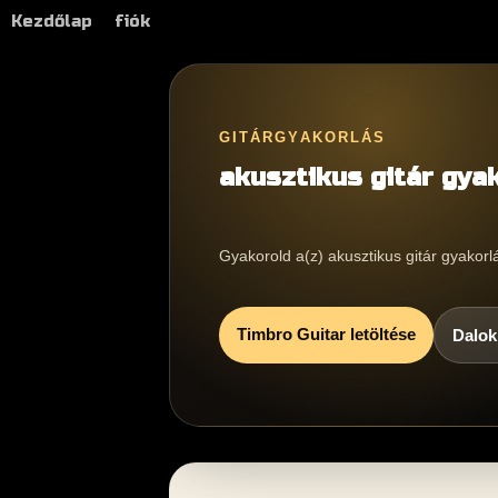
Kezdőlap
fiók
GITÁRGYAKORLÁS
akusztikus gitár gyak
Gyakorold a(z) akusztikus gitár gyakorl
Timbro Guitar letöltése
Dalok