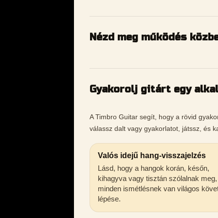
Nézd meg működés közbe
Gyakorolj gitárt egy alka
A Timbro Guitar segít, hogy a rövid gyakor
válassz dalt vagy gyakorlatot, játssz, és 
Valós idejű hang-visszajelzés
Lásd, hogy a hangok korán, későn,
kihagyva vagy tisztán szólalnak meg,
minden ismétlésnek van világos köve
lépése.