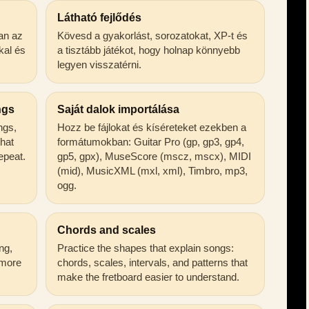
Látható fejlődés
an az
Kövesd a gyakorlást, sorozatokat, XP-t és
kal és
a tisztább játékot, hogy holnap könnyebb
legyen visszatérni.
ngs
Saját dalok importálása
ongs,
Hozz be fájlokat és kíséreteket ezekben a
that
formátumokban: Guitar Pro (gp, gp3, gp4,
epeat.
gp5, gpx), MuseScore (mscz, mscx), MIDI
(mid), MusicXML (mxl, xml), Timbro, mp3,
ogg.
Chords and scales
ng,
Practice the shapes that explain songs:
 more
chords, scales, intervals, and patterns that
make the fretboard easier to understand.