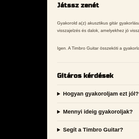
Játssz zenét
Gyakorold a(z) akusztikus gitár gyakorlá
visszajelzés és dalok, amelyekhez jó vissz
Igen. A Timbro Guitar összeköti a gyakorla
Gitáros kérdések
Hogyan gyakoroljam ezt jól?
Mennyi ideig gyakoroljak?
Segít a Timbro Guitar?