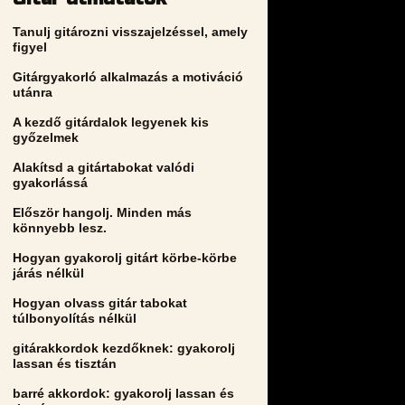
Tanulj gitározni visszajelzéssel, amely
figyel
Gitárgyakorló alkalmazás a motiváció
utánra
A kezdő gitárdalok legyenek kis
győzelmek
Alakítsd a gitártabokat valódi
gyakorlássá
Először hangolj. Minden más
könnyebb lesz.
Hogyan gyakorolj gitárt körbe-körbe
járás nélkül
Hogyan olvass gitár tabokat
túlbonyolítás nélkül
gitárakkordok kezdőknek: gyakorolj
lassan és tisztán
barré akkordok: gyakorolj lassan és