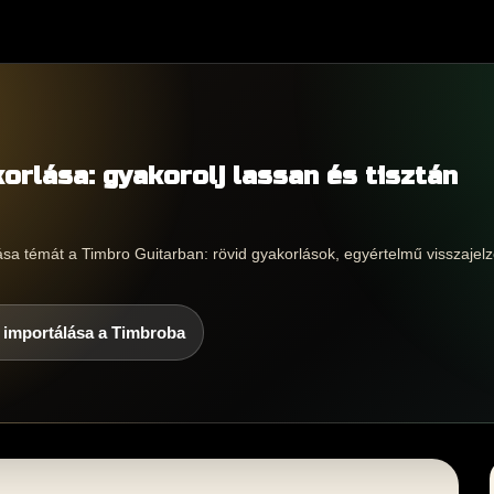
orlása: gyakorolj lassan és tisztán
ása témát a Timbro Guitarban: rövid gyakorlások, egyértelmű visszajelz
 importálása a Timbroba