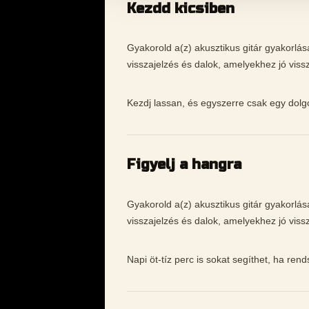
Kezdd kicsiben
Gyakorold a(z) akusztikus gitár gyakorlá
visszajelzés és dalok, amelyekhez jó vissz
Kezdj lassan, és egyszerre csak egy dolgot
Figyelj a hangra
Gyakorold a(z) akusztikus gitár gyakorlá
visszajelzés és dalok, amelyekhez jó vissz
Napi öt-tíz perc is sokat segíthet, ha ren