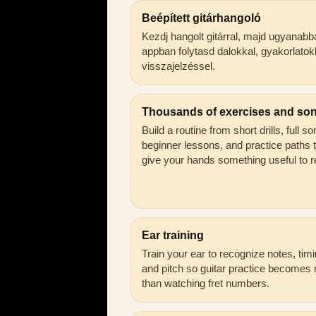
Beépített gitárhangoló
Kezdj hangolt gitárral, majd ugyanabb
appban folytasd dalokkal, gyakorlatok
visszajelzéssel.
Thousands of exercises and so
Build a routine from short drills, full s
beginner lessons, and practice paths 
give your hands something useful to r
Ear training
Train your ear to recognize notes, timi
and pitch so guitar practice becomes
than watching fret numbers.