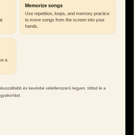
Memorize songs
Use repetition, loops, and memory practice
at
to move songs from the screen into your
hands.
ke a
ókuszáltabb és kevésbé véletlenszerű legyen, töltsd le a
 gyakorlást.