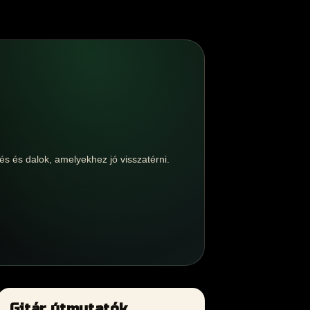
és és dalok, amelyekhez jó visszatérni.
Gitár útmutatók