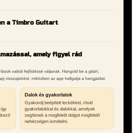
n a Timbro Guitart
lmazással, amely figyel rád
lások valódi fejlődéssé váljanak. Hangold be a gitárt,
kapj visszajelzést, miközben az app hallgatja a hangjaidat.
Dalok és gyakorlatok
Gyakorolj beépített leckékkel, rövid
 így
gyakorlatokkal és dalokkal, amelyek
tkező
segítenek a megfelelő dolgot megfelelő
nehézségen ismételni.