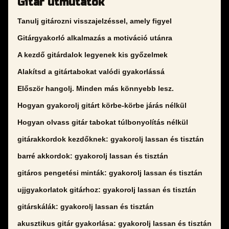
Gitár útmutatók
Tanulj gitározni visszajelzéssel, amely figyel
Gitárgyakorló alkalmazás a motiváció utánra
A kezdő gitárdalok legyenek kis győzelmek
Alakítsd a gitártabokat valódi gyakorlássá
Először hangolj. Minden más könnyebb lesz.
Hogyan gyakorolj gitárt körbe-körbe járás nélkül
Hogyan olvass gitár tabokat túlbonyolítás nélkül
gitárakkordok kezdőknek: gyakorolj lassan és tisztán
barré akkordok: gyakorolj lassan és tisztán
gitáros pengetési minták: gyakorolj lassan és tisztán
ujjgyakorlatok gitárhoz: gyakorolj lassan és tisztán
gitárskálák: gyakorolj lassan és tisztán
akusztikus gitár gyakorlása: gyakorolj lassan és tisztán