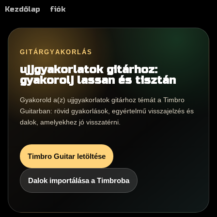
Kezdőlap
fiók
GITÁRGYAKORLÁS
ujjgyakorlatok gitárhoz:
gyakorolj lassan és tisztán
Gyakorold a(z) ujjgyakorlatok gitárhoz témát a Timbro
Guitarban: rövid gyakorlások, egyértelmű visszajelzés és
dalok, amelyekhez jó visszatérni.
Timbro Guitar letöltése
Dalok importálása a Timbroba