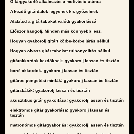
Gitárgyakorló alkalmazás a motiváció utánra
A kezdő gitárdalok legyenek kis győzelmek
Alakítsd a gitártabokat valódi gyakorlássá
Először hangolj. Minden más könnyebb lesz.
Hogyan gyakorolj gitárt körbe-körbe járás nélkül
Hogyan olvass gitár tabokat túlbonyolítás nélkül
gitárakkordok kezdőknek: gyakorolj lassan és tisztán
barré akkordok: gyakorolj lassan és tisztán
gitáros pengetési minták: gyakorolj lassan és tisztán
gitárskálák: gyakorolj lassan és tisztán
akusztikus gitár gyakorlása: gyakorolj lassan és tisztán
elektromos gitár gyakorlása: gyakorolj lassan és
tisztán
metronómos gitárgyakorlás: gyakorolj lassan és tisztán