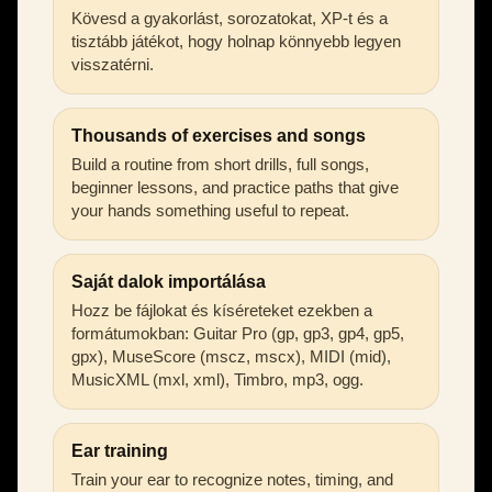
Kövesd a gyakorlást, sorozatokat, XP-t és a
tisztább játékot, hogy holnap könnyebb legyen
visszatérni.
Thousands of exercises and songs
Build a routine from short drills, full songs,
beginner lessons, and practice paths that give
your hands something useful to repeat.
Saját dalok importálása
Hozz be fájlokat és kíséreteket ezekben a
formátumokban: Guitar Pro (gp, gp3, gp4, gp5,
gpx), MuseScore (mscz, mscx), MIDI (mid),
MusicXML (mxl, xml), Timbro, mp3, ogg.
Ear training
Train your ear to recognize notes, timing, and