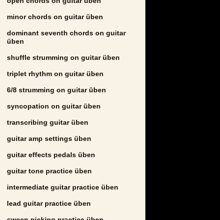
open chords on guitar üben
minor chords on guitar üben
dominant seventh chords on guitar
üben
shuffle strumming on guitar üben
triplet rhythm on guitar üben
6/8 strumming on guitar üben
syncopation on guitar üben
transcribing guitar üben
guitar amp settings üben
guitar effects pedals üben
guitar tone practice üben
intermediate guitar practice üben
lead guitar practice üben
sweep picking practice üben