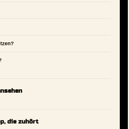
utzen?
?
ansehen
p, die zuhört