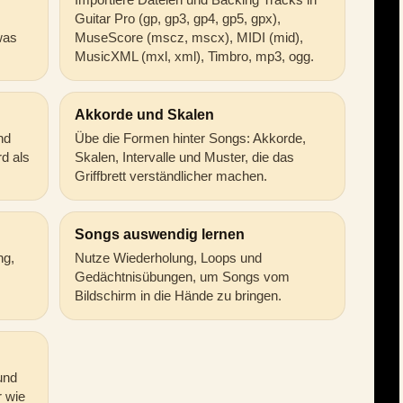
Guitar Pro (gp, gp3, gp4, gp5, gpx),
was
MuseScore (mscz, mscx), MIDI (mid),
MusicXML (mxl, xml), Timbro, mp3, ogg.
Akkorde und Skalen
nd
Übe die Formen hinter Songs: Akkorde,
d als
Skalen, Intervalle und Muster, die das
Griffbrett verständlicher machen.
Songs auswendig lernen
ng,
Nutze Wiederholung, Loops und
Gedächtnisübungen, um Songs vom
Bildschirm in die Hände zu bringen.
und
r wie