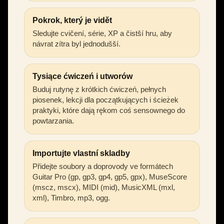
Pokrok, který je vidět
Sledujte cvičení, série, XP a čistší hru, aby
návrat zítra byl jednodušší.
Tysiące ćwiczeń i utworów
Buduj rutynę z krótkich ćwiczeń, pełnych
piosenek, lekcji dla początkujących i ścieżek
praktyki, które dają rękom coś sensownego do
powtarzania.
Importujte vlastní skladby
Přidejte soubory a doprovody ve formátech
Guitar Pro (gp, gp3, gp4, gp5, gpx), MuseScore
(mscz, mscx), MIDI (mid), MusicXML (mxl,
xml), Timbro, mp3, ogg.