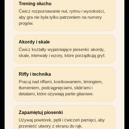
Trening słuchu
Ćwicz rozpoznawanie nut, rytmu i wysokości,
aby gra nie była tylko patrzeniem na numery
progów.
Akordy i skale
Ćwicz kształty wyjaśniające piosenki: akordy,
skale, interwały i wzory, które porządkują gryf.
Riffy i technika
Pracuj nad riffami, kostkowaniem, timingiem,
tłumieniem, podciągnięciami, slide’ami i
detalami, które ożywiają partie gitarowe.
Zapamiętuj piosenki
Używaj powtórek, pętli i ćwiczeń pamięci, aby
przenieść utwory z ekranu do rąk.