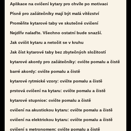
Aplikace na cvičení kytary pro chvíle po motivaci
Písně pro začátečníky mají být malá vítězství
Proměňte kytarové taby ve skutečné cvičení
Nejdřív nalaďte. Všechno ostatní bude snazší.
Jak cvičit kytaru a netočit se v kruhu
Jak číst kytarové taby bez zbytečných složitostí
kytarové akordy pro začátečníky: cvičte pomalu a čistě
barré akordy: cvičte pomalu a čistě
kytarové rytmické vzory: cvičte pomalu a čistě
prstová cvičení na kytaru: cvičte pomalu a čistě
kytarové stupnice: cvičte pomalu a čistě
cvičení na akustickou kytaru: cvičte pomalu a čistě
cvičení na elektrickou kytaru: cvičte pomalu a čistě
cvičení s metronomem: cvičte pomalu a čistě