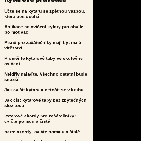
Učte se na kytaru se zpětnou vazbou,
která poslouchá
Aplikace na cvičení kytary pro chvíle
po motivaci
Písně pro začátečníky mají být malá
vítězství
Proměňte kytarové taby ve skutečné
cvičení
Nejdřív nalaďte. Všechno ostatní bude
snazší.
Jak cvičit kytaru a netočit se v kruhu
Jak číst kytarové taby bez zbytečných
složitostí
kytarové akordy pro začátečníky:
cvičte pomalu a čistě
barré akordy: cvičte pomalu a čistě