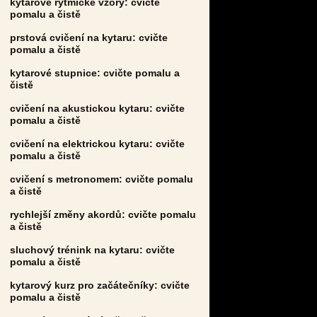
kytarové rytmické vzory: cvičte
pomalu a čistě
prstová cvičení na kytaru: cvičte
pomalu a čistě
kytarové stupnice: cvičte pomalu a
čistě
cvičení na akustickou kytaru: cvičte
pomalu a čistě
cvičení na elektrickou kytaru: cvičte
pomalu a čistě
cvičení s metronomem: cvičte pomalu
a čistě
rychlejší změny akordů: cvičte pomalu
a čistě
sluchový trénink na kytaru: cvičte
pomalu a čistě
kytarový kurz pro začátečníky: cvičte
pomalu a čistě