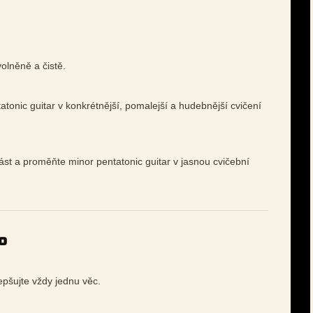
volněně a čistě.
tonic guitar v konkrétnější, pomalejší a hudebnější cvičení
ást a proměňte minor pentatonic guitar v jasnou cvičební
o
lepšujte vždy jednu věc.