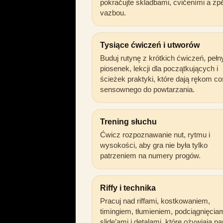
pokračujte skladbami, cvičeními a zp
vazbou.
Tysiące ćwiczeń i utworów
Buduj rutynę z krótkich ćwiczeń, pełn
piosenek, lekcji dla początkujących i
ścieżek praktyki, które dają rękom co
sensownego do powtarzania.
Trening słuchu
Ćwicz rozpoznawanie nut, rytmu i
wysokości, aby gra nie była tylko
patrzeniem na numery progów.
Riffy i technika
Pracuj nad riffami, kostkowaniem,
timingiem, tłumieniem, podciągnięciam
slide’ami i detalami, które ożywiają par