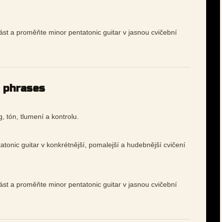
ást a proměňte minor pentatonic guitar v jasnou cvičební
d phrases
, tón, tlumení a kontrolu.
tonic guitar v konkrétnější, pomalejší a hudebnější cvičení
ást a proměňte minor pentatonic guitar v jasnou cvičební