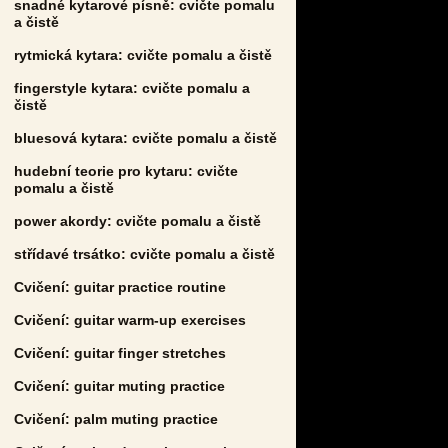
snadné kytarové písně: cvičte pomalu
a čistě
rytmická kytara: cvičte pomalu a čistě
fingerstyle kytara: cvičte pomalu a
čistě
bluesová kytara: cvičte pomalu a čistě
hudební teorie pro kytaru: cvičte
pomalu a čistě
power akordy: cvičte pomalu a čistě
střídavé trsátko: cvičte pomalu a čistě
Cvičení: guitar practice routine
Cvičení: guitar warm-up exercises
Cvičení: guitar finger stretches
Cvičení: guitar muting practice
Cvičení: palm muting practice