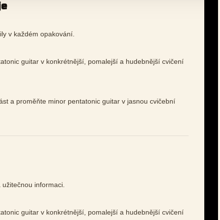
je
ily v každém opakování.
tonic guitar v konkrétnější, pomalejší a hudebnější cvičení
ást a proměňte minor pentatonic guitar v jasnou cvičební
 užitečnou informaci.
tonic guitar v konkrétnější, pomalejší a hudebnější cvičení