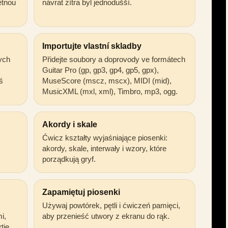
ětnou
návrat zítra byl jednodušší.
Importujte vlastní skladby
ych
Přidejte soubory a doprovody ve formátech
Guitar Pro (gp, gp3, gp4, gp5, gpx),
ś
MuseScore (mscz, mscx), MIDI (mid),
MusicXML (mxl, xml), Timbro, mp3, ogg.
Akordy i skale
Ćwicz kształty wyjaśniające piosenki:
akordy, skale, interwały i wzory, które
porządkują gryf.
Zapamiętuj piosenki
Używaj powtórek, pętli i ćwiczeń pamięci,
i,
aby przenieść utwory z ekranu do rąk.
tie