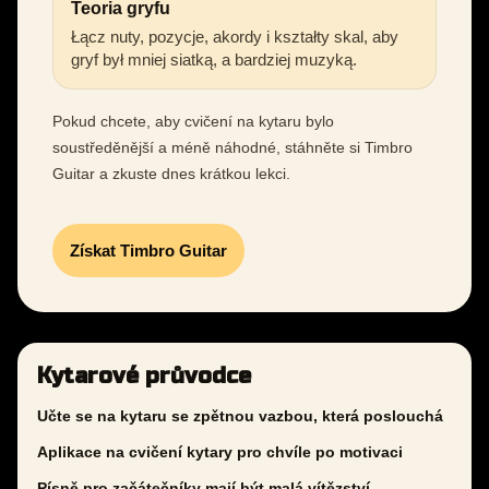
Teoria gryfu
Łącz nuty, pozycje, akordy i kształty skal, aby
gryf był mniej siatką, a bardziej muzyką.
Pokud chcete, aby cvičení na kytaru bylo
soustředěnější a méně náhodné, stáhněte si Timbro
Guitar a zkuste dnes krátkou lekci.
Získat Timbro Guitar
Kytarové průvodce
Učte se na kytaru se zpětnou vazbou, která poslouchá
Aplikace na cvičení kytary pro chvíle po motivaci
Písně pro začátečníky mají být malá vítězství