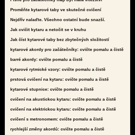
Proměňte kytarové taby ve skutečné cvičení
Nejdřív nalaďte. Všechno ostatní bude snazší.
Jak cvičit kytaru a netočit se v kruhu
Jak číst kytarové taby bez zbytečných složitostí
kytarové akordy pro začátečníky: cvičte pomalu a čistě
barré akordy: cvičte pomalu a čistě
kytarové rytmické vzory: cvičte pomalu a čistě
prstová cvičení na kytaru: cvičte pomalu a čistě
kytarové stupnice: cvičte pomalu a čistě
cvičení na akustickou kytaru: cvičte pomalu a čistě
cvičení na elektrickou kytaru: cvičte pomalu a čistě
cvičení s metronomem: cvičte pomalu a čistě
rychlejší změny akordů: cvičte pomalu a čistě