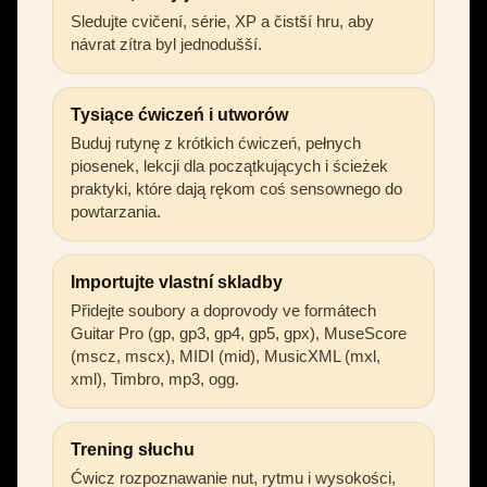
Sledujte cvičení, série, XP a čistší hru, aby
návrat zítra byl jednodušší.
Tysiące ćwiczeń i utworów
Buduj rutynę z krótkich ćwiczeń, pełnych
piosenek, lekcji dla początkujących i ścieżek
praktyki, które dają rękom coś sensownego do
powtarzania.
Importujte vlastní skladby
Přidejte soubory a doprovody ve formátech
Guitar Pro (gp, gp3, gp4, gp5, gpx), MuseScore
(mscz, mscx), MIDI (mid), MusicXML (mxl,
xml), Timbro, mp3, ogg.
Trening słuchu
Ćwicz rozpoznawanie nut, rytmu i wysokości,