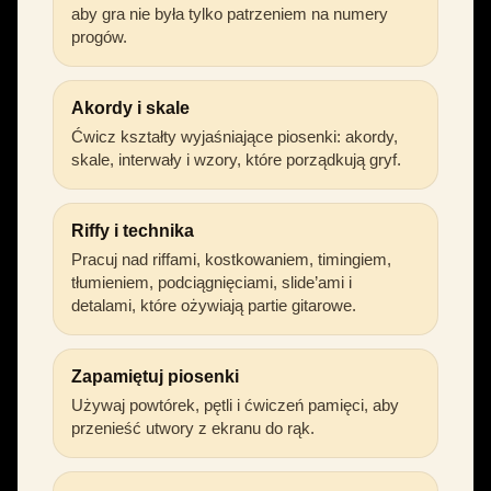
aby gra nie była tylko patrzeniem na numery
progów.
Akordy i skale
Ćwicz kształty wyjaśniające piosenki: akordy,
skale, interwały i wzory, które porządkują gryf.
Riffy i technika
Pracuj nad riffami, kostkowaniem, timingiem,
tłumieniem, podciągnięciami, slide’ami i
detalami, które ożywiają partie gitarowe.
Zapamiętuj piosenki
Używaj powtórek, pętli i ćwiczeń pamięci, aby
przenieść utwory z ekranu do rąk.