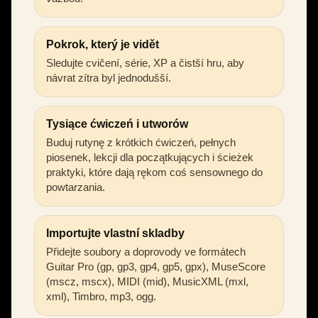
Pokrok, který je vidět
Sledujte cvičení, série, XP a čistší hru, aby
návrat zítra byl jednodušší.
Tysiące ćwiczeń i utworów
Buduj rutynę z krótkich ćwiczeń, pełnych
piosenek, lekcji dla początkujących i ścieżek
praktyki, które dają rękom coś sensownego do
powtarzania.
Importujte vlastní skladby
Přidejte soubory a doprovody ve formátech
Guitar Pro (gp, gp3, gp4, gp5, gpx), MuseScore
(mscz, mscx), MIDI (mid), MusicXML (mxl,
xml), Timbro, mp3, ogg.