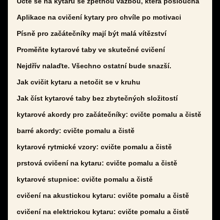
Učte se na kytaru se zpětnou vazbou, která poslouchá
Aplikace na cvičení kytary pro chvíle po motivaci
Písně pro začátečníky mají být malá vítězství
Proměňte kytarové taby ve skutečné cvičení
Nejdřív nalaďte. Všechno ostatní bude snazší.
Jak cvičit kytaru a netočit se v kruhu
Jak číst kytarové taby bez zbytečných složitostí
kytarové akordy pro začátečníky: cvičte pomalu a čistě
barré akordy: cvičte pomalu a čistě
kytarové rytmické vzory: cvičte pomalu a čistě
prstová cvičení na kytaru: cvičte pomalu a čistě
kytarové stupnice: cvičte pomalu a čistě
cvičení na akustickou kytaru: cvičte pomalu a čistě
cvičení na elektrickou kytaru: cvičte pomalu a čistě