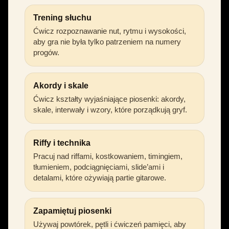
Trening słuchu
Ćwicz rozpoznawanie nut, rytmu i wysokości,
aby gra nie była tylko patrzeniem na numery
progów.
Akordy i skale
Ćwicz kształty wyjaśniające piosenki: akordy,
skale, interwały i wzory, które porządkują gryf.
Riffy i technika
Pracuj nad riffami, kostkowaniem, timingiem,
tłumieniem, podciągnięciami, slide’ami i
detalami, które ożywiają partie gitarowe.
Zapamiętuj piosenki
Używaj powtórek, pętli i ćwiczeń pamięci, aby