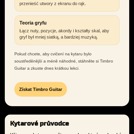
przenieść utwory z ekranu do rąk.
Teoria gryfu
Łącz nuty, pozycje, akordy i kształty skal, aby
gryf był mniej siatką, a bardziej muzyką.
Pokud chcete, aby cvičení na kytaru bylo
soustředěnější a méně náhodné, stáhněte si Timbro
Guitar a zkuste dnes krátkou lekci.
Získat Timbro Guitar
Kytarové průvodce