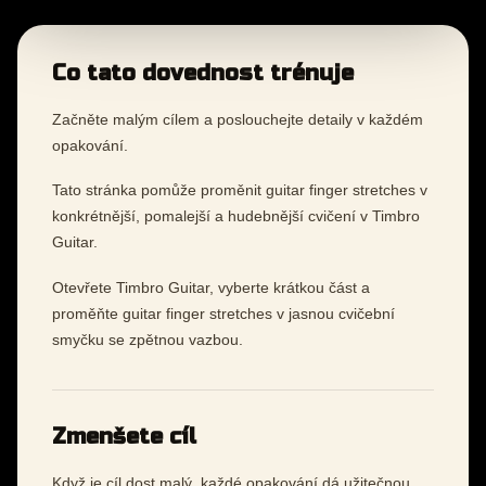
Co tato dovednost trénuje
Začněte malým cílem a poslouchejte detaily v každém
opakování.
Tato stránka pomůže proměnit guitar finger stretches v
konkrétnější, pomalejší a hudebnější cvičení v Timbro
Guitar.
Otevřete Timbro Guitar, vyberte krátkou část a
proměňte guitar finger stretches v jasnou cvičební
smyčku se zpětnou vazbou.
Zmenšete cíl
Když je cíl dost malý, každé opakování dá užitečnou