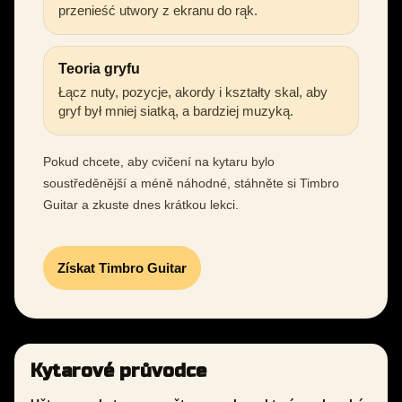
przenieść utwory z ekranu do rąk.
Teoria gryfu
Łącz nuty, pozycje, akordy i kształty skal, aby
gryf był mniej siatką, a bardziej muzyką.
Pokud chcete, aby cvičení na kytaru bylo
soustředěnější a méně náhodné, stáhněte si Timbro
Guitar a zkuste dnes krátkou lekci.
Získat Timbro Guitar
Kytarové průvodce