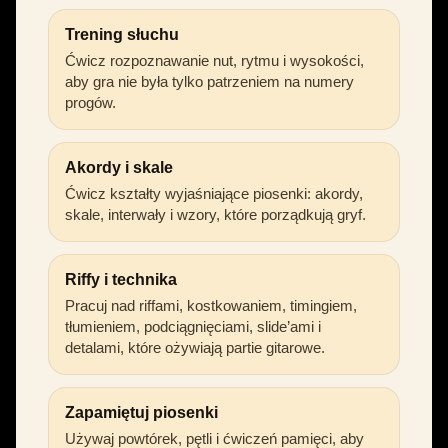
Trening słuchu
Ćwicz rozpoznawanie nut, rytmu i wysokości,
aby gra nie była tylko patrzeniem na numery
progów.
Akordy i skale
Ćwicz kształty wyjaśniające piosenki: akordy,
skale, interwały i wzory, które porządkują gryf.
Riffy i technika
Pracuj nad riffami, kostkowaniem, timingiem,
tłumieniem, podciągnięciami, slide’ami i
detalami, które ożywiają partie gitarowe.
Zapamiętuj piosenki
Używaj powtórek, pętli i ćwiczeń pamięci, aby