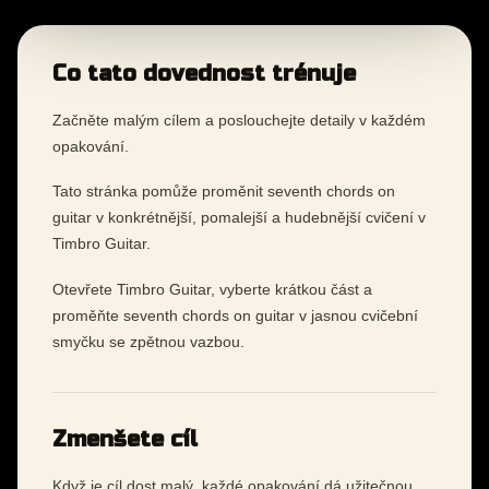
Co tato dovednost trénuje
Začněte malým cílem a poslouchejte detaily v každém
opakování.
Tato stránka pomůže proměnit seventh chords on
guitar v konkrétnější, pomalejší a hudebnější cvičení v
Timbro Guitar.
Otevřete Timbro Guitar, vyberte krátkou část a
proměňte seventh chords on guitar v jasnou cvičební
smyčku se zpětnou vazbou.
Zmenšete cíl
Když je cíl dost malý, každé opakování dá užitečnou