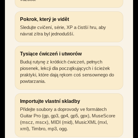
Pokrok, který je vidět
Sledujte cvičení, série, XP a čistší hru, aby
návrat zítra byl jednodušší.
Tysiące ćwiczeń i utworów
Buduj rutynę z krótkich ćwiczeń, pełnych
piosenek, lekcji dla początkujących i ścieżek
praktyki, które dają rękom coś sensownego do
powtarzania.
Importujte vlastní skladby
Přidejte soubory a doprovody ve formátech
Guitar Pro (gp, gp3, gp4, gp5, gpx), MuseScore
(mscz, mscx), MIDI (mid), MusicXML (mxl,
xml), Timbro, mp3, ogg.