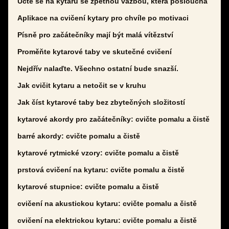
Učte se na kytaru se zpětnou vazbou, která poslouchá
Aplikace na cvičení kytary pro chvíle po motivaci
Písně pro začátečníky mají být malá vítězství
Proměňte kytarové taby ve skutečné cvičení
Nejdřív nalaďte. Všechno ostatní bude snazší.
Jak cvičit kytaru a netočit se v kruhu
Jak číst kytarové taby bez zbytečných složitostí
kytarové akordy pro začátečníky: cvičte pomalu a čistě
barré akordy: cvičte pomalu a čistě
kytarové rytmické vzory: cvičte pomalu a čistě
prstová cvičení na kytaru: cvičte pomalu a čistě
kytarové stupnice: cvičte pomalu a čistě
cvičení na akustickou kytaru: cvičte pomalu a čistě
cvičení na elektrickou kytaru: cvičte pomalu a čistě