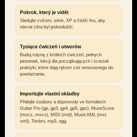
Pokrok, který je vidět
Sledujte cvičení, série, XP a čistší hru, aby
návrat zítra byl jednodušší.
Tysiące ćwiczeń i utworów
Buduj rutynę z krótkich ćwiczeń, pełnych
piosenek, lekcji dla początkujących i ścieżek
praktyki, które dają rękom coś sensownego do
powtarzania.
Importujte vlastní skladby
Přidejte soubory a doprovody ve formátech
Guitar Pro (gp, gp3, gp4, gp5, gpx), MuseScore
(mscz, mscx), MIDI (mid), MusicXML (mxl,
xml), Timbro, mp3, ogg.