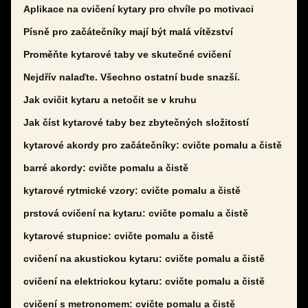
Aplikace na cvičení kytary pro chvíle po motivaci
Písně pro začátečníky mají být malá vítězství
Proměňte kytarové taby ve skutečné cvičení
Nejdřív nalaďte. Všechno ostatní bude snazší.
Jak cvičit kytaru a netočit se v kruhu
Jak číst kytarové taby bez zbytečných složitostí
kytarové akordy pro začátečníky: cvičte pomalu a čistě
barré akordy: cvičte pomalu a čistě
kytarové rytmické vzory: cvičte pomalu a čistě
prstová cvičení na kytaru: cvičte pomalu a čistě
kytarové stupnice: cvičte pomalu a čistě
cvičení na akustickou kytaru: cvičte pomalu a čistě
cvičení na elektrickou kytaru: cvičte pomalu a čistě
cvičení s metronomem: cvičte pomalu a čistě