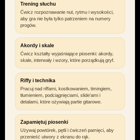
Trening słuchu
Ćwicz rozpoznawanie nut, rytmu i wysokości,
aby gra nie była tylko patrzeniem na numery
progów.
Akordy i skale
Ćwicz kształty wyjaśniające piosenki: akordy,
skale, interwały i wzory, które porządkują gryf.
Riffy i technika
Pracuj nad riffami, kostkowaniem, timingiem,
tłumieniem, podciągnięciami, slide’ami i
detalami, które ożywiają partie gitarowe.
Zapamiętuj piosenki
Używaj powtórek, pętli i ćwiczeń pamięci, aby
przenieść utwory z ekranu do rąk.