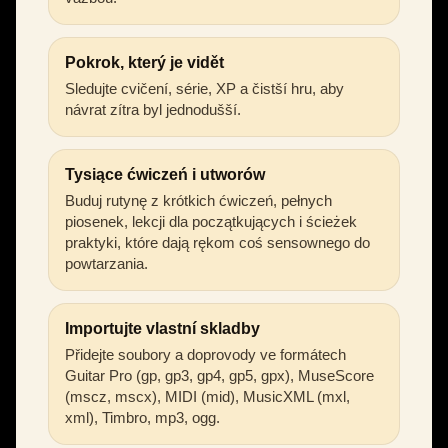
Pokrok, který je vidět
Sledujte cvičení, série, XP a čistší hru, aby
návrat zítra byl jednodušší.
Tysiące ćwiczeń i utworów
Buduj rutynę z krótkich ćwiczeń, pełnych
piosenek, lekcji dla początkujących i ścieżek
praktyki, które dają rękom coś sensownego do
powtarzania.
Importujte vlastní skladby
Přidejte soubory a doprovody ve formátech
Guitar Pro (gp, gp3, gp4, gp5, gpx), MuseScore
(mscz, mscx), MIDI (mid), MusicXML (mxl,
xml), Timbro, mp3, ogg.