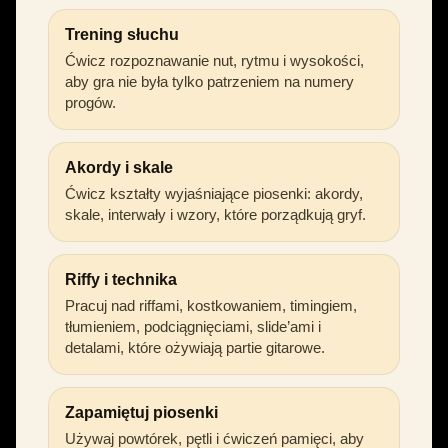
Trening słuchu
Ćwicz rozpoznawanie nut, rytmu i wysokości,
aby gra nie była tylko patrzeniem na numery
progów.
Akordy i skale
Ćwicz kształty wyjaśniające piosenki: akordy,
skale, interwały i wzory, które porządkują gryf.
Riffy i technika
Pracuj nad riffami, kostkowaniem, timingiem,
tłumieniem, podciągnięciami, slide’ami i
detalami, które ożywiają partie gitarowe.
Zapamiętuj piosenki
Używaj powtórek, pętli i ćwiczeń pamięci, aby