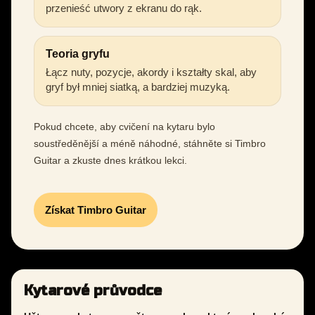
przenieść utwory z ekranu do rąk.
Teoria gryfu
Łącz nuty, pozycje, akordy i kształty skal, aby
gryf był mniej siatką, a bardziej muzyką.
Pokud chcete, aby cvičení na kytaru bylo
soustředěnější a méně náhodné, stáhněte si Timbro
Guitar a zkuste dnes krátkou lekci.
Získat Timbro Guitar
Kytarové průvodce