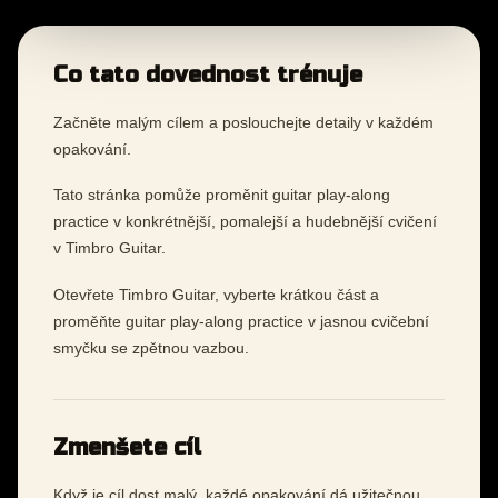
Co tato dovednost trénuje
Začněte malým cílem a poslouchejte detaily v každém
opakování.
Tato stránka pomůže proměnit guitar play-along
practice v konkrétnější, pomalejší a hudebnější cvičení
v Timbro Guitar.
Otevřete Timbro Guitar, vyberte krátkou část a
proměňte guitar play-along practice v jasnou cvičební
smyčku se zpětnou vazbou.
Zmenšete cíl
Když je cíl dost malý, každé opakování dá užitečnou