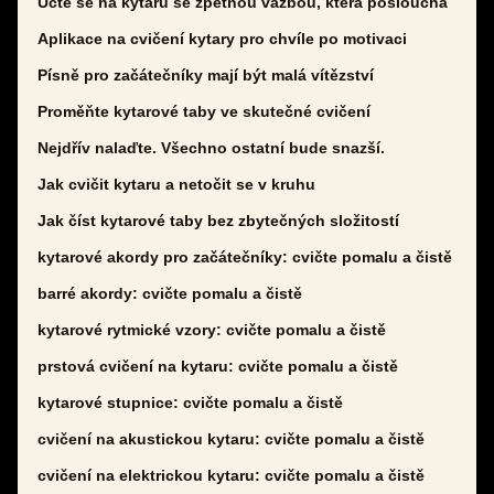
Učte se na kytaru se zpětnou vazbou, která poslouchá
Aplikace na cvičení kytary pro chvíle po motivaci
Písně pro začátečníky mají být malá vítězství
Proměňte kytarové taby ve skutečné cvičení
Nejdřív nalaďte. Všechno ostatní bude snazší.
Jak cvičit kytaru a netočit se v kruhu
Jak číst kytarové taby bez zbytečných složitostí
kytarové akordy pro začátečníky: cvičte pomalu a čistě
barré akordy: cvičte pomalu a čistě
kytarové rytmické vzory: cvičte pomalu a čistě
prstová cvičení na kytaru: cvičte pomalu a čistě
kytarové stupnice: cvičte pomalu a čistě
cvičení na akustickou kytaru: cvičte pomalu a čistě
cvičení na elektrickou kytaru: cvičte pomalu a čistě