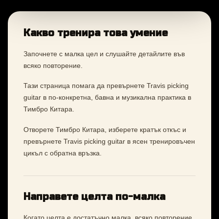
Какво тренира това умение
Започнете с малка цел и слушайте детайлите във
всяко повторение.
Тази страница помага да превърнете Travis picking
guitar в по-конкретна, бавна и музикална практика в
Тимбро Китара.
Отворете Тимбро Китара, изберете кратък откъс и
превърнете Travis picking guitar в ясен тренировъчен
цикъл с обратна връзка.
Направете целта по-малка
Когато целта е достатъчно малка, всяко повторение