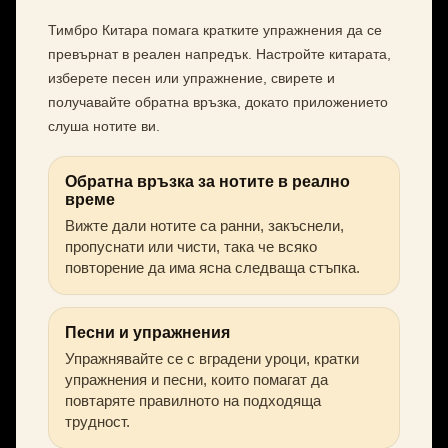
Тимбро Китара помага кратките упражнения да се
превърнат в реален напредък. Настройте китарата,
изберете песен или упражнение, свирете и
получавайте обратна връзка, докато приложението
слуша нотите ви.
Обратна връзка за нотите в реално
време
Вижте дали нотите са ранни, закъснели,
пропуснати или чисти, така че всяко
повторение да има ясна следваща стъпка.
Песни и упражнения
Упражнявайте се с вградени уроци, кратки
упражнения и песни, които помагат да
повтаряте правилното на подходяща
трудност.