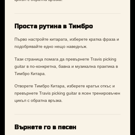
Проста рутина в Тимбро
Първо настройте китарата, изберете кратка фраза и
подобрявайте едно нещо наведнъж.
Тази страница помага да превърнете Travis picking
guitar в по-конкретна, бавна и музикална практика в
Тимбро Китара.
Отворете Тимбро Китара, изберете кратък откъс и
превърнете Travis picking guitar в ясен тренировъчен
цикъл с обратна връзка.
Върнете го в песен