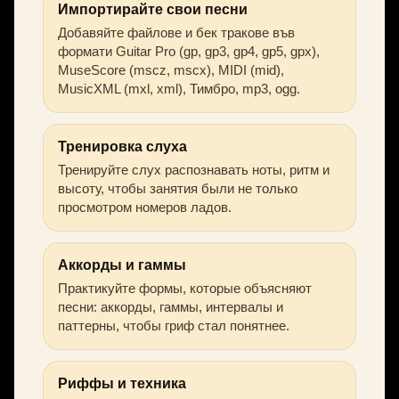
Импортирайте свои песни
Добавяйте файлове и бек тракове във
формати Guitar Pro (gp, gp3, gp4, gp5, gpx),
MuseScore (mscz, mscx), MIDI (mid),
MusicXML (mxl, xml), Тимбро, mp3, ogg.
Тренировка слуха
Тренируйте слух распознавать ноты, ритм и
высоту, чтобы занятия были не только
просмотром номеров ладов.
Аккорды и гаммы
Практикуйте формы, которые объясняют
песни: аккорды, гаммы, интервалы и
паттерны, чтобы гриф стал понятнее.
Риффы и техника