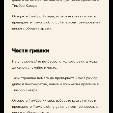
Тимбро Китара.
Отворете Тимбро Китара, изберете кратък откъс и
превърнете Travis picking guitar в ясен тренировъчен
цикъл с обратна връзка.
Чести грешки
Не упражнявайте по-бързо, отколкото ръката може
да свири спокойно и чисто.
Тази страница помага да превърнете Travis picking
guitar в по-конкретна, бавна и музикална практика в
Тимбро Китара.
Отворете Тимбро Китара, изберете кратък откъс и
превърнете Travis picking guitar в ясен тренировъчен
цикъл с обратна връзка.