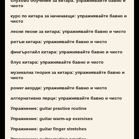
слухово обучение за китара: упражнявайте бавно и
чисто
курс по китара за начинаещи: упражнявайте бавно и
чисто
лесни песни за китара: упражнявайте бавно и чисто
ритъм китара: упражнявайте бавно и чисто
фингърстайл китара: упражнявайте бавно и чисто
блус китара: упражнявайте бавно и чисто
музикална теория за китара: упражнявайте бавно и
чисто
power акорди: упражнявайте бавно и чисто
алтернативно перце: упражнявайте бавно и чисто
Упражнение: guitar practice routine
Упражнение: guitar warm-up exercises
Упражнение: guitar finger stretches