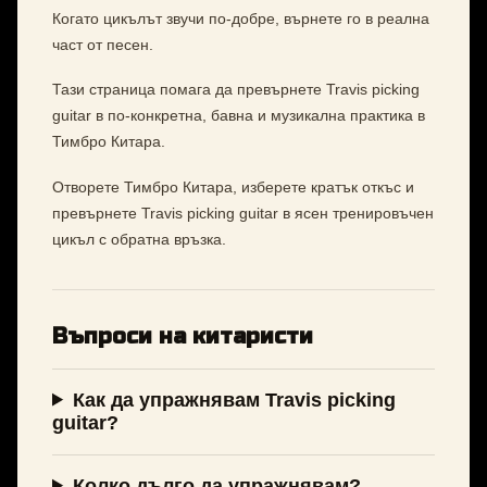
Когато цикълът звучи по-добре, върнете го в реална
част от песен.
Тази страница помага да превърнете Travis picking
guitar в по-конкретна, бавна и музикална практика в
Тимбро Китара.
Отворете Тимбро Китара, изберете кратък откъс и
превърнете Travis picking guitar в ясен тренировъчен
цикъл с обратна връзка.
Въпроси на китаристи
Как да упражнявам Travis picking
guitar?
Колко дълго да упражнявам?