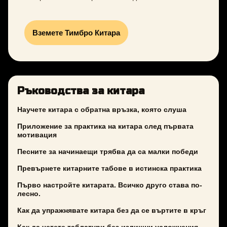
Вземете Тимбро Китара
Ръководства за китара
Научете китара с обратна връзка, която слуша
Приложение за практика на китара след първата
мотивация
Песните за начинаещи трябва да са малки победи
Превърнете китарните табове в истинска практика
Първо настройте китарата. Всичко друго става по-
лесно.
Как да упражнявате китара без да се въртите в кръг