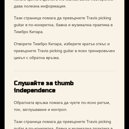
дава полезна информация.
Тази страница помага да превърнете Travis picking
guitar в по-конкретна, бавна и музикална практика в
Тимбро Китара.
Отворете Тимбро Китара, изберете кратък откъс и
превърнете Travis picking guitar в ясен тренировъчен
цикъл с обратна връзка.
Слушайте за thumb
independence
Обратната връзка помага да чуете по-ясно ритъм,
тон, заглушаване и контрол.
Тази страница помага да превърнете Travis picking
guitar в по-конкретна, бавна и музикална практика в