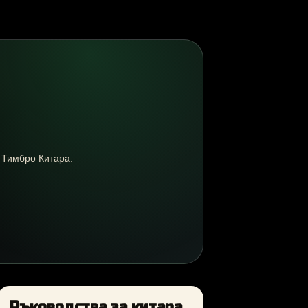
в Тимбро Китара.
Ръководства за китара