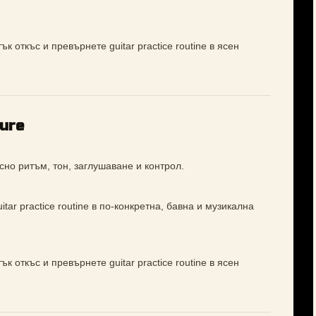
к откъс и превърнете guitar practice routine в ясен
ture
сно ритъм, тон, заглушаване и контрол.
tar practice routine в по-конкретна, бавна и музикална
к откъс и превърнете guitar practice routine в ясен