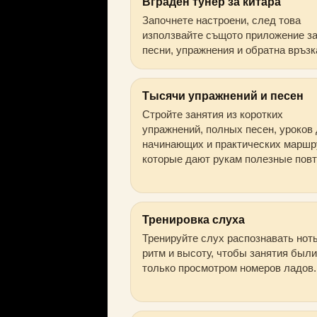
Вграден тунер за китара
Започнете настроени, след това
използвайте същото приложение з
песни, упражнения и обратна връзк
Тысячи упражнений и песен
Стройте занятия из коротких
упражнений, полных песен, уроков
начинающих и практических маршр
которые дают рукам полезные пов
Тренировка слуха
Тренируйте слух распознавать нот
ритм и высоту, чтобы занятия были
только просмотром номеров ладов.