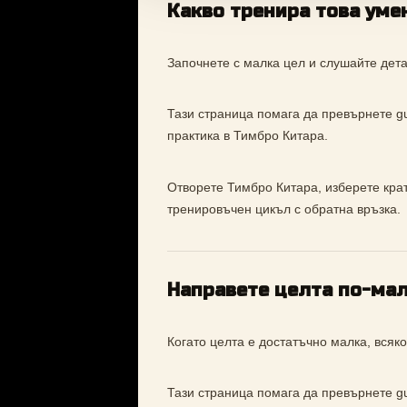
Какво тренира това уме
Започнете с малка цел и слушайте дета
Тази страница помага да превърнете gui
практика в Тимбро Китара.
Отворете Тимбро Китара, изберете кратъ
тренировъчен цикъл с обратна връзка.
Направете целта по-ма
Когато целта е достатъчно малка, вся
Тази страница помага да превърнете gui