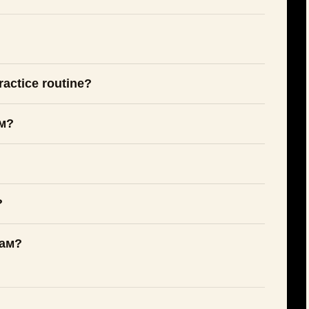
actice routine?
м?
?
вам?