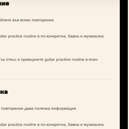
ние
йлите във всяко повторение.
tar practice routine в по-конкретна, бавна и музикална
к откъс и превърнете guitar practice routine в ясен
лка
ко повторение дава полезна информация.
tar practice routine в по-конкретна, бавна и музикална