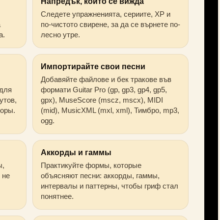
Напредък, който се вижда
Следете упражненията, сериите, XP и
а
по-чистото свирене, за да се върнете по-
а.
лесно утре.
Импортирайте свои песни
Добавяйте файлове и бек тракове във
 для
формати Guitar Pro (gp, gp3, gp4, gp5,
утов,
gpx), MuseScore (mscz, mscx), MIDI
торы.
(mid), MusicXML (mxl, xml), Тимбро, mp3,
ogg.
Аккорды и гаммы
ы,
Практикуйте формы, которые
 не
объясняют песни: аккорды, гаммы,
интервалы и паттерны, чтобы гриф стал
понятнее.