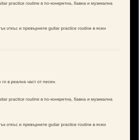
tar practice routine в по-конкретна, бавна и музикална
к откъс и превърнете guitar practice routine в ясен
 го в реална част от песен.
tar practice routine в по-конкретна, бавна и музикална
к откъс и превърнете guitar practice routine в ясен