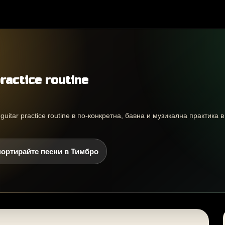
ractice routine
uitar practice routine в по-конкретна, бавна и музикална практика 
ортирайте песни в Тимбро