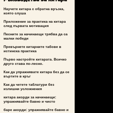
Научете китара с обратна връзка,
която слуша
Приложение за практика на китара
след първата мотивация
Песните за начинаещи трябва да са
малки победи
Превърнете китарните табове в
истинска практика
Първо настройте китарата. Всичко
друго става по-лесно.
Как да упражнявате китара без да се
въртите в кръг
Как да четете таблатури без
излишни усложнения
китара акорди за начинаещи:
упражнявайте бавно и чисто
баре акорди: упражнявайте бавно и