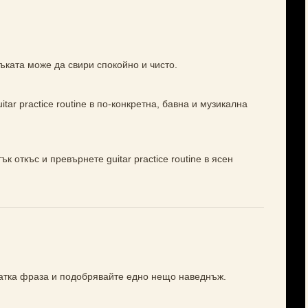
ъката може да свири спокойно и чисто.
tar practice routine в по-конкретна, бавна и музикална
к откъс и превърнете guitar practice routine в ясен
ратка фраза и подобрявайте едно нещо наведнъж.