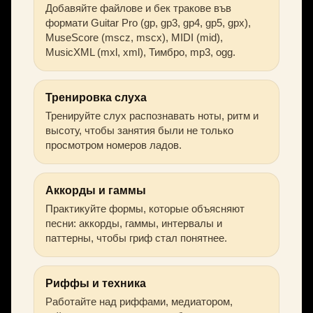
Добавяйте файлове и бек тракове във
формати Guitar Pro (gp, gp3, gp4, gp5, gpx),
MuseScore (mscz, mscx), MIDI (mid),
MusicXML (mxl, xml), Тимбро, mp3, ogg.
Тренировка слуха
Тренируйте слух распознавать ноты, ритм и
высоту, чтобы занятия были не только
просмотром номеров ладов.
Аккорды и гаммы
Практикуйте формы, которые объясняют
песни: аккорды, гаммы, интервалы и
паттерны, чтобы гриф стал понятнее.
Риффы и техника
Работайте над риффами, медиатором,