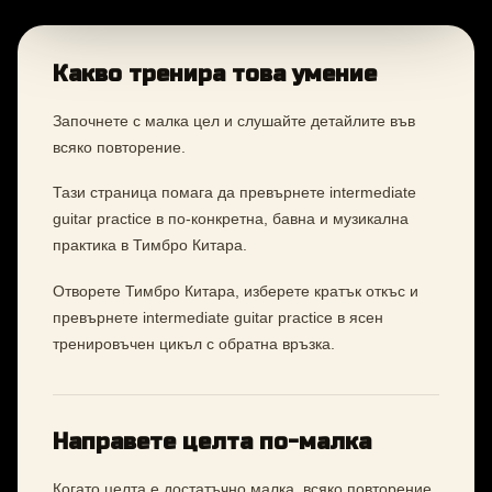
Какво тренира това умение
Започнете с малка цел и слушайте детайлите във
всяко повторение.
Тази страница помага да превърнете intermediate
guitar practice в по-конкретна, бавна и музикална
практика в Тимбро Китара.
Отворете Тимбро Китара, изберете кратък откъс и
превърнете intermediate guitar practice в ясен
тренировъчен цикъл с обратна връзка.
Направете целта по-малка
Когато целта е достатъчно малка, всяко повторение