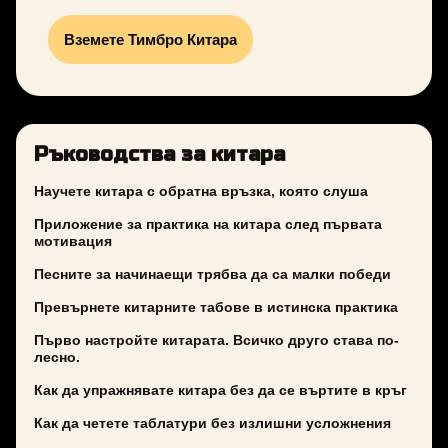
Вземете Тимбро Китара
Ръководства за китара
Научете китара с обратна връзка, която слуша
Приложение за практика на китара след първата
мотивация
Песните за начинаещи трябва да са малки победи
Превърнете китарните табове в истинска практика
Първо настройте китарата. Всичко друго става по-
лесно.
Как да упражнявате китара без да се въртите в кръг
Как да четете таблатури без излишни усложнения