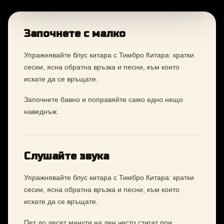
Започнете с малко
Упражнявайте блус китара с Тимбро Китара: кратки
сесии, ясна обратна връзка и песни, към които
искате да се връщате.
Започнете бавно и поправяйте само едно нещо
наведнъж.
Слушайте звука
Упражнявайте блус китара с Тимбро Китара: кратки
сесии, ясна обратна връзка и песни, към които
искате да се връщате.
Пет до десет минути на ден често стигат при