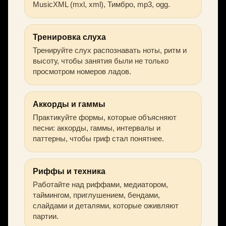
MusicXML (mxl, xml), Тимбро, mp3, ogg.
Тренировка слуха
Тренируйте слух распознавать ноты, ритм и
высоту, чтобы занятия были не только
просмотром номеров ладов.
Аккорды и гаммы
Практикуйте формы, которые объясняют
песни: аккорды, гаммы, интервалы и
паттерны, чтобы гриф стал понятнее.
Риффы и техника
Работайте над риффами, медиатором,
таймингом, приглушением, бендами,
слайдами и деталями, которые оживляют
партии.