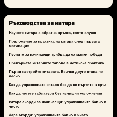
Ръководства за китара
Научете китара с обратна връзка, която слуша
Приложение за практика на китара след първата
мотивация
Песните за начинаещи трябва да са малки победи
Превърнете китарните табове в истинска практика
Първо настройте китарата. Всичко друго става по-
лесно.
Как да упражнявате китара без да се въртите в кръг
Как да четете таблатури без излишни усложнения
китара акорди за начинаещи: упражнявайте бавно и
чисто
баре акорди: упражнявайте бавно и чисто