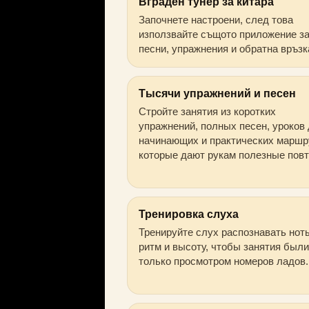
Вграден тунер за китара
Започнете настроени, след това
използвайте същото приложение з
песни, упражнения и обратна връзк
Тысячи упражнений и песен
Стройте занятия из коротких
упражнений, полных песен, уроков
начинающих и практических маршр
которые дают рукам полезные пов
Тренировка слуха
Тренируйте слух распознавать нот
ритм и высоту, чтобы занятия были
только просмотром номеров ладов.