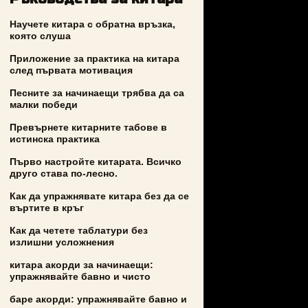
Научете китара с обратна връзка,
която слуша
Приложение за практика на китара
след първата мотивация
Песните за начинаещи трябва да са
малки победи
Превърнете китарните табове в
истинска практика
Първо настройте китарата. Всичко
друго става по-лесно.
Как да упражнявате китара без да се
въртите в кръг
Как да четете таблатури без
излишни усложнения
китара акорди за начинаещи:
упражнявайте бавно и чисто
баре акорди: упражнявайте бавно и