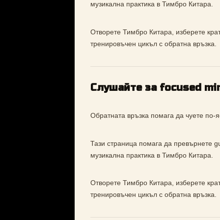
музикална практика в Тимбро Китара.
Отворете Тимбро Китара, изберете кратъ
тренировъчен цикъл с обратна връзка.
Слушайте за focused mi
Обратната връзка помага да чуете по-я
Тази страница помага да превърнете gui
музикална практика в Тимбро Китара.
Отворете Тимбро Китара, изберете кратъ
тренировъчен цикъл с обратна връзка.