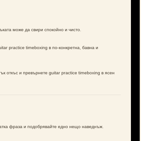
ъката може да свири спокойно и чисто.
tar practice timeboxing в по-конкретна, бавна и
к откъс и превърнете guitar practice timeboxing в ясен
ратка фраза и подобрявайте едно нещо наведнъж.