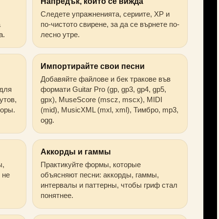
Напредък, който се вижда
Следете упражненията, сериите, XP и
а
по-чистото свирене, за да се върнете по-
а.
лесно утре.
Импортирайте свои песни
Добавяйте файлове и бек тракове във
 для
формати Guitar Pro (gp, gp3, gp4, gp5,
утов,
gpx), MuseScore (mscz, mscx), MIDI
торы.
(mid), MusicXML (mxl, xml), Тимбро, mp3,
ogg.
Аккорды и гаммы
ы,
Практикуйте формы, которые
 не
объясняют песни: аккорды, гаммы,
интервалы и паттерны, чтобы гриф стал
понятнее.