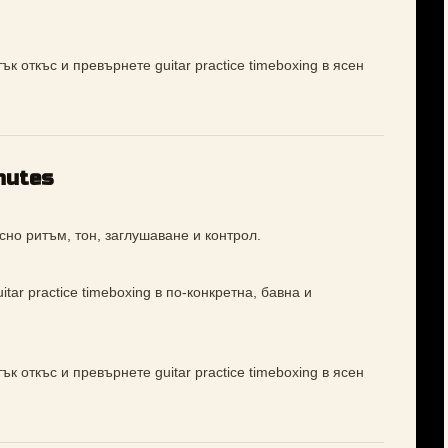
к откъс и превърнете guitar practice timeboxing в ясен
nutes
сно ритъм, тон, заглушаване и контрол.
tar practice timeboxing в по-конкретна, бавна и
к откъс и превърнете guitar practice timeboxing в ясен