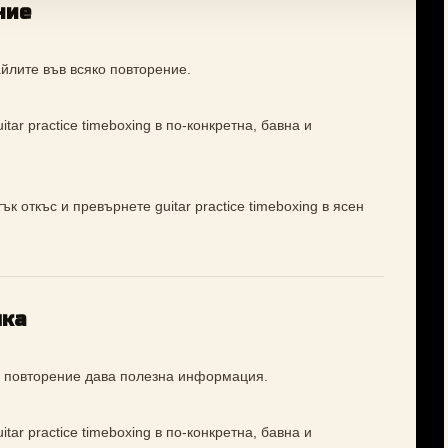
ние
йлите във всяко повторение.
tar practice timeboxing в по-конкретна, бавна и
к откъс и превърнете guitar practice timeboxing в ясен
лка
ко повторение дава полезна информация.
tar practice timeboxing в по-конкретна, бавна и