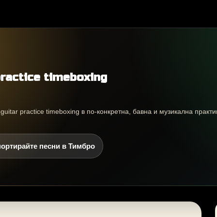
ractice timeboxing
uitar practice timeboxing в по-конкретна, бавна и музикална практ
ортирайте песни в Тимбро