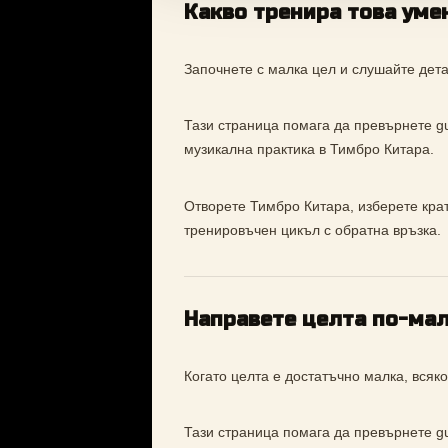
Какво тренира това уме
Започнете с малка цел и слушайте дета
Тази страница помага да превърнете gui
музикална практика в Тимбро Китара.
Отворете Тимбро Китара, изберете кратъ
тренировъчен цикъл с обратна връзка.
Направете целта по-ма
Когато целта е достатъчно малка, вся
Тази страница помага да превърнете gui