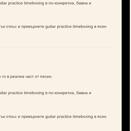
tar practice timeboxing в по-конкретна, бавна и
к откъс и превърнете guitar practice timeboxing в ясен
 го в реална част от песен.
tar practice timeboxing в по-конкретна, бавна и
к откъс и превърнете guitar practice timeboxing в ясен