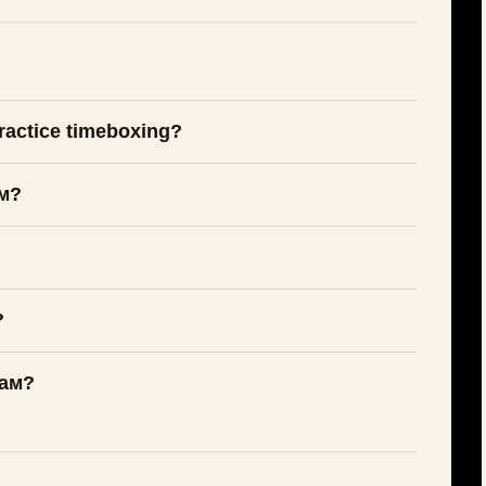
ractice timeboxing?
м?
?
вам?