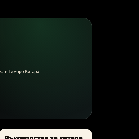
ика в Тимбро Китара.
Ръководства за китара