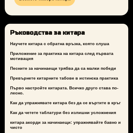
Ръководства за китара
Научете китара с обратна връзка, която слуша
Приложение за практика на китара след първата
мотивация
Песните за начинаещи трябва да са малки победи
Превърнете китарните табове в истинска практика
Първо настройте китарата. Всичко друго става по-
лесно.
Как да упражнявате китара без да се въртите в кръг
Как да четете таблатури без излишни усложнения
китара акорди за начинаещи: упражнявайте бавно и
чисто