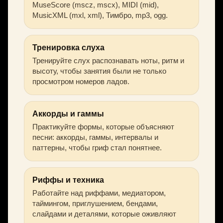
MuseScore (mscz, mscx), MIDI (mid),
MusicXML (mxl, xml), Тимбро, mp3, ogg.
Тренировка слуха
Тренируйте слух распознавать ноты, ритм и
высоту, чтобы занятия были не только
просмотром номеров ладов.
Аккорды и гаммы
Практикуйте формы, которые объясняют
песни: аккорды, гаммы, интервалы и
паттерны, чтобы гриф стал понятнее.
Риффы и техника
Работайте над риффами, медиатором,
таймингом, приглушением, бендами,
слайдами и деталями, которые оживляют