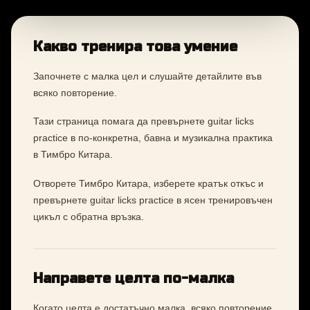
Какво тренира това умение
Започнете с малка цел и слушайте детайлите във
всяко повторение.
Тази страница помага да превърнете guitar licks
practice в по-конкретна, бавна и музикална практика
в Тимбро Китара.
Отворете Тимбро Китара, изберете кратък откъс и
превърнете guitar licks practice в ясен тренировъчен
цикъл с обратна връзка.
Направете целта по-малка
Когато целта е достатъчно малка, всяко повторение