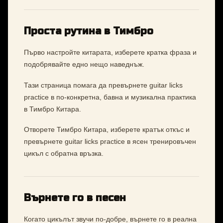
Проста рутина в Тимбро
Първо настройте китарата, изберете кратка фраза и
подобрявайте едно нещо наведнъж.
Тази страница помага да превърнете guitar licks
practice в по-конкретна, бавна и музикална практика
в Тимбро Китара.
Отворете Тимбро Китара, изберете кратък откъс и
превърнете guitar licks practice в ясен тренировъчен
цикъл с обратна връзка.
Върнете го в песен
Когато цикълът звучи по-добре, върнете го в реална