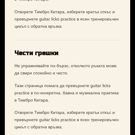
Отворете Тимбро Китара, изберете кратък откъс и
превърнете guitar licks practice в ясен тренировъчен
цикъл с обратна връзка.
Чести грешки
Не упражнявайте по-бързо, отколкото ръката може
да свири спокойно и чисто.
Тази страница помага да превърнете guitar licks
practice в по-конкретна, бавна и музикална практика
в Тимбро Китара.
Отворете Тимбро Китара, изберете кратък откъс и
превърнете guitar licks practice в ясен тренировъчен
цикъл с обратна връзка.