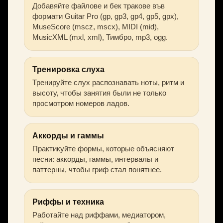
Добавяйте файлове и бек тракове във
формати Guitar Pro (gp, gp3, gp4, gp5, gpx),
MuseScore (mscz, mscx), MIDI (mid),
MusicXML (mxl, xml), Тимбро, mp3, ogg.
Тренировка слуха
Тренируйте слух распознавать ноты, ритм и
высоту, чтобы занятия были не только
просмотром номеров ладов.
Аккорды и гаммы
Практикуйте формы, которые объясняют
песни: аккорды, гаммы, интервалы и
паттерны, чтобы гриф стал понятнее.
Риффы и техника
Работайте над риффами, медиатором,