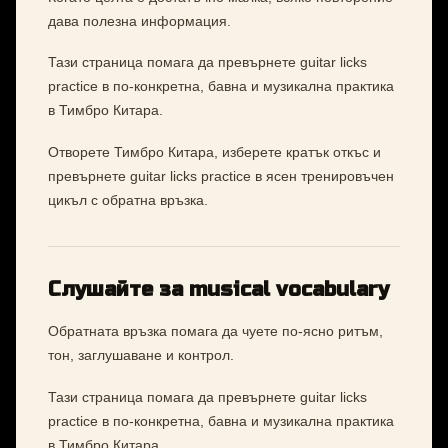
дава полезна информация.
Тази страница помага да превърнете guitar licks
practice в по-конкретна, бавна и музикална практика
в Тимбро Китара.
Отворете Тимбро Китара, изберете кратък откъс и
превърнете guitar licks practice в ясен тренировъчен
цикъл с обратна връзка.
Слушайте за musical vocabulary
Обратната връзка помага да чуете по-ясно ритъм,
тон, заглушаване и контрол.
Тази страница помага да превърнете guitar licks
practice в по-конкретна, бавна и музикална практика
в Тимбро Китара.