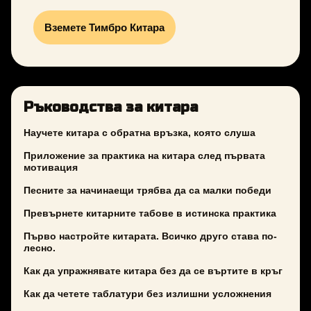
Вземете Тимбро Китара
Ръководства за китара
Научете китара с обратна връзка, която слуша
Приложение за практика на китара след първата
мотивация
Песните за начинаещи трябва да са малки победи
Превърнете китарните табове в истинска практика
Първо настройте китарата. Всичко друго става по-
лесно.
Как да упражнявате китара без да се въртите в кръг
Как да четете таблатури без излишни усложнения