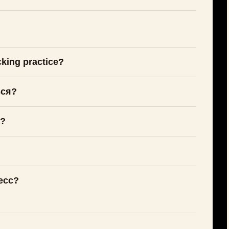
king practice?
ься?
а?
есс?