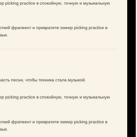
p picking practice в спокойную, точную и музыкальную
ткий фрагмент и превратите sweep picking practice в
зью.
 часть песни, чтобы техника стала музыкой.
p picking practice в спокойную, точную и музыкальную
ткий фрагмент и превратите sweep picking practice в
зью.