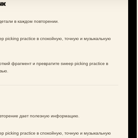
ык
детали в каждом повторении.
p picking practice в спокойную, точную и музыкальную
ткий фрагмент и превратите sweep picking practice в
зью.
повторение дает полезную информацию.
p picking practice в спокойную, точную и музыкальную