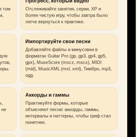
Прогресс, который видно
в том
Отслеживайте занятия, серии, XP и
м,
более чистую игру, чтобы завтра было
легче вернуться к практике.
Импортируйте свои песни
Добавляйте файлы и минусовки в
 для
форматах Guitar Pro (gp, gp3, gp4, gp5,
утов,
gpx), MuseScore (mscz, mscx), MIDI
торы.
(mid), MusicXML (mxl, xml), Тимбро, mp3,
ogg.
Аккорды и гаммы
ы,
Практикуйте формы, которые
 не
объясняют песни: аккорды, гаммы,
интервалы и паттерны, чтобы гриф стал
понятнее.