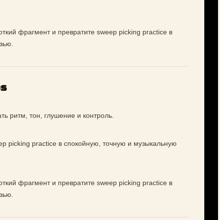
ткий фрагмент и превратите sweep picking practice в
зью.
os
ь ритм, тон, глушение и контроль.
p picking practice в спокойную, точную и музыкальную
ткий фрагмент и превратите sweep picking practice в
зью.