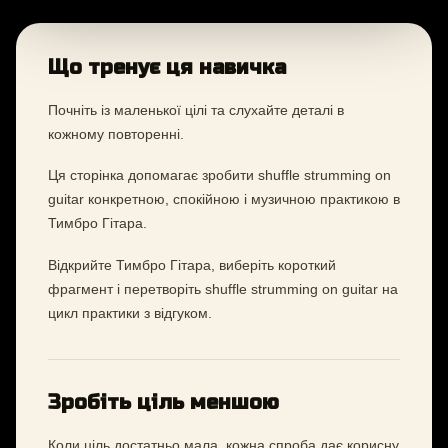
Що тренує ця навичка
Почніть із маленької цілі та слухайте деталі в
кожному повторенні.
Ця сторінка допомагає зробити shuffle strumming on
guitar конкретною, спокійною і музичною практикою в
Тимбро Гітара.
Відкрийте Тимбро Гітара, виберіть короткий
фрагмент і перетворіть shuffle strumming on guitar на
цикл практики з відгуком.
Зробіть ціль меншою
Коли ціль достатньо мала, кожна спроба дає корисну