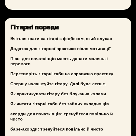
Гітарні поради
Вчіться грати на гітарі з фідбеком, який слухає
Додаток для гітарної практики після мотивації
Пісні для початківців мають давати маленькі
перемоги
Перетворіть гітарні таби на справжню практику
Спершу налаштуйте гітару. Далі буде легше.
Як практикувати гітару без блукання колами
Як читати гітарні таби без зайвих складнощів
акорди для початківців: тренуйтеся повільно й
чисто
баре-акорди: тренуйтеся повільно й чисто