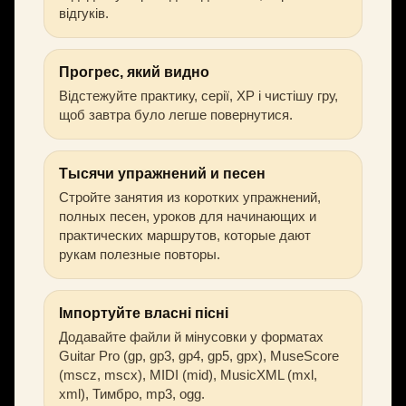
відгуків.
Прогрес, який видно
Відстежуйте практику, серії, XP і чистішу гру,
щоб завтра було легше повернутися.
Тысячи упражнений и песен
Стройте занятия из коротких упражнений,
полных песен, уроков для начинающих и
практических маршрутов, которые дают
рукам полезные повторы.
Імпортуйте власні пісні
Додавайте файли й мінусовки у форматах
Guitar Pro (gp, gp3, gp4, gp5, gpx), MuseScore
(mscz, mscx), MIDI (mid), MusicXML (mxl,
xml), Тимбро, mp3, ogg.