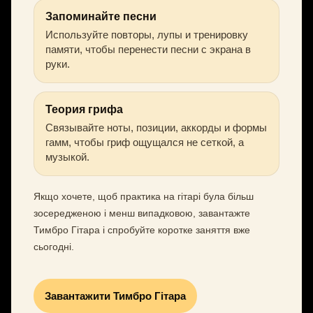
Запоминайте песни
Используйте повторы, лупы и тренировку
памяти, чтобы перенести песни с экрана в
руки.
Теория грифа
Связывайте ноты, позиции, аккорды и формы
гамм, чтобы гриф ощущался не сеткой, а
музыкой.
Якщо хочете, щоб практика на гітарі була більш
зосередженою і менш випадковою, завантажте
Тимбро Гітара і спробуйте коротке заняття вже
сьогодні.
Завантажити Тимбро Гітара