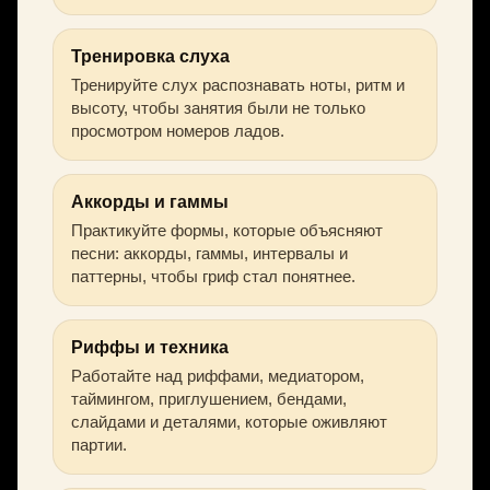
Тренировка слуха
Тренируйте слух распознавать ноты, ритм и
высоту, чтобы занятия были не только
просмотром номеров ладов.
Аккорды и гаммы
Практикуйте формы, которые объясняют
песни: аккорды, гаммы, интервалы и
паттерны, чтобы гриф стал понятнее.
Риффы и техника
Работайте над риффами, медиатором,
таймингом, приглушением, бендами,
слайдами и деталями, которые оживляют
партии.