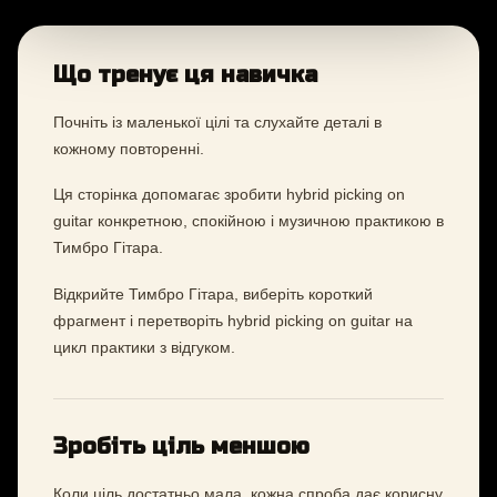
Що тренує ця навичка
Почніть із маленької цілі та слухайте деталі в
кожному повторенні.
Ця сторінка допомагає зробити hybrid picking on
guitar конкретною, спокійною і музичною практикою в
Тимбро Гітара.
Відкрийте Тимбро Гітара, виберіть короткий
фрагмент і перетворіть hybrid picking on guitar на
цикл практики з відгуком.
Зробіть ціль меншою
Коли ціль достатньо мала, кожна спроба дає корисну