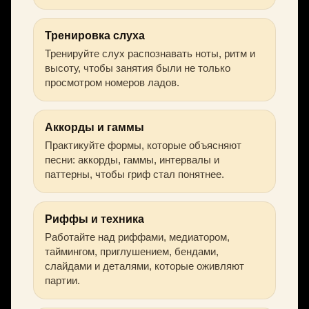
Тренировка слуха
Тренируйте слух распознавать ноты, ритм и
высоту, чтобы занятия были не только
просмотром номеров ладов.
Аккорды и гаммы
Практикуйте формы, которые объясняют
песни: аккорды, гаммы, интервалы и
паттерны, чтобы гриф стал понятнее.
Риффы и техника
Работайте над риффами, медиатором,
таймингом, приглушением, бендами,
слайдами и деталями, которые оживляют
партии.