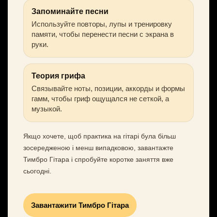
Запоминайте песни
Используйте повторы, лупы и тренировку
памяти, чтобы перенести песни с экрана в
руки.
Теория грифа
Связывайте ноты, позиции, аккорды и формы
гамм, чтобы гриф ощущался не сеткой, а
музыкой.
Якщо хочете, щоб практика на гітарі була більш
зосередженою і менш випадковою, завантажте
Тимбро Гітара і спробуйте коротке заняття вже
сьогодні.
Завантажити Тимбро Гітара