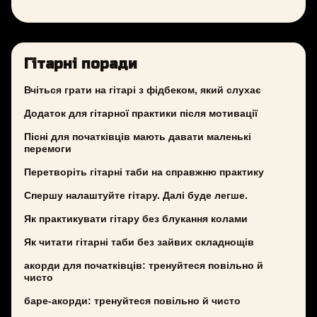
Гітарні поради
Вчіться грати на гітарі з фідбеком, який слухає
Додаток для гітарної практики після мотивації
Пісні для початківців мають давати маленькі
перемоги
Перетворіть гітарні таби на справжню практику
Спершу налаштуйте гітару. Далі буде легше.
Як практикувати гітару без блукання колами
Як читати гітарні таби без зайвих складнощів
акорди для початківців: тренуйтеся повільно й
чисто
баре-акорди: тренуйтеся повільно й чисто