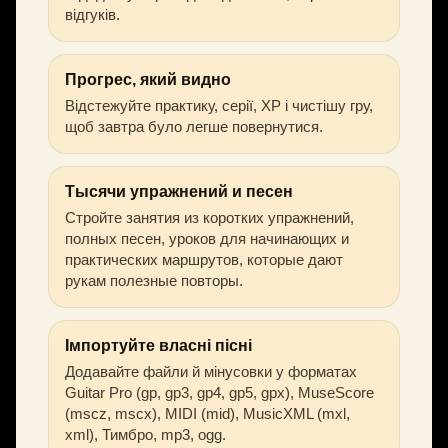
відгуків.
Прогрес, який видно
Відстежуйте практику, серії, XP і чистішу гру,
щоб завтра було легше повернутися.
Тысячи упражнений и песен
Стройте занятия из коротких упражнений,
полных песен, уроков для начинающих и
практических маршрутов, которые дают
рукам полезные повторы.
Імпортуйте власні пісні
Додавайте файли й мінусовки у форматах
Guitar Pro (gp, gp3, gp4, gp5, gpx), MuseScore
(mscz, mscx), MIDI (mid), MusicXML (mxl,
xml), Тимбро, mp3, ogg.