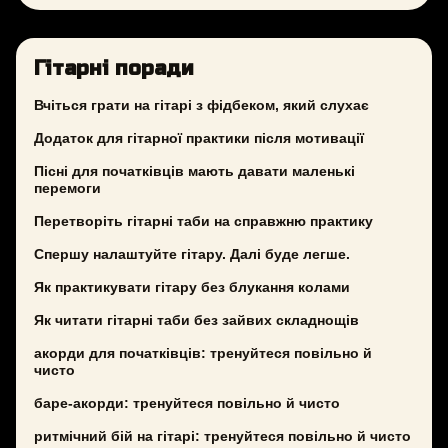
Гітарні поради
Вчіться грати на гітарі з фідбеком, який слухає
Додаток для гітарної практики після мотивації
Пісні для початківців мають давати маленькі
перемоги
Перетворіть гітарні таби на справжню практику
Спершу налаштуйте гітару. Далі буде легше.
Як практикувати гітару без блукання колами
Як читати гітарні таби без зайвих складнощів
акорди для початківців: тренуйтеся повільно й
чисто
баре-акорди: тренуйтеся повільно й чисто
ритмічний бій на гітарі: тренуйтеся повільно й чисто