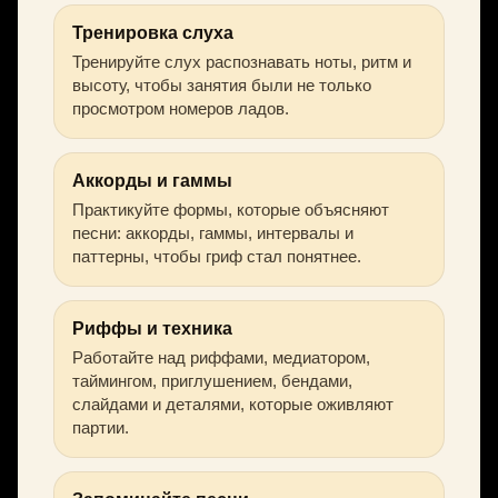
Тренировка слуха
Тренируйте слух распознавать ноты, ритм и
высоту, чтобы занятия были не только
просмотром номеров ладов.
Аккорды и гаммы
Практикуйте формы, которые объясняют
песни: аккорды, гаммы, интервалы и
паттерны, чтобы гриф стал понятнее.
Риффы и техника
Работайте над риффами, медиатором,
таймингом, приглушением, бендами,
слайдами и деталями, которые оживляют
партии.