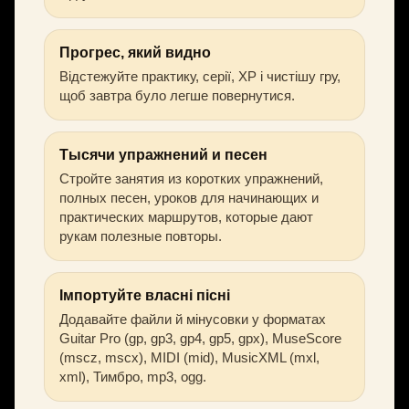
Прогрес, який видно
Відстежуйте практику, серії, XP і чистішу гру,
щоб завтра було легше повернутися.
Тысячи упражнений и песен
Стройте занятия из коротких упражнений,
полных песен, уроков для начинающих и
практических маршрутов, которые дают
рукам полезные повторы.
Імпортуйте власні пісні
Додавайте файли й мінусовки у форматах
Guitar Pro (gp, gp3, gp4, gp5, gpx), MuseScore
(mscz, mscx), MIDI (mid), MusicXML (mxl,
xml), Тимбро, mp3, ogg.