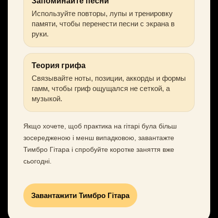
Запоминайте песни
Используйте повторы, лупы и тренировку
памяти, чтобы перенести песни с экрана в
руки.
Теория грифа
Связывайте ноты, позиции, аккорды и формы
гамм, чтобы гриф ощущался не сеткой, а
музыкой.
Якщо хочете, щоб практика на гітарі була більш
зосередженою і менш випадковою, завантажте
Тимбро Гітара і спробуйте коротке заняття вже
сьогодні.
Завантажити Тимбро Гітара