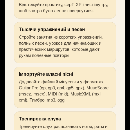
Відстежуйте практику, серії, XP і чистішу гру,
щоб завтра було легше повернутися.
Тысячи упражнений и песен
Стройте занятия из коротких упражнений,
полных песен, уроков для начинающих и
практических маршрутов, которые дают
рукам полезные повторы.
Імпортуйте власні пісні
Додавайте файли й мінусовки у форматах
Guitar Pro (gp, gp3, gp4, gp5, gpx), MuseScore
(mscz, mscx), MIDI (mid), MusicXML (mxl,
xml), Тимбро, mp3, ogg.
Тренировка слуха
Тренируйте слух распознавать ноты, ритм и