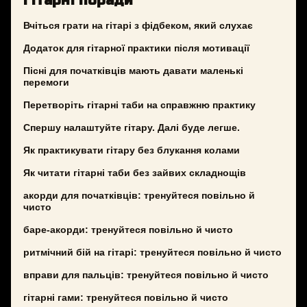
Гітарні поради
Вчіться грати на гітарі з фідбеком, який слухає
Додаток для гітарної практики після мотивації
Пісні для початківців мають давати маленькі
перемоги
Перетворіть гітарні таби на справжню практику
Спершу налаштуйте гітару. Далі буде легше.
Як практикувати гітару без блукання колами
Як читати гітарні таби без зайвих складнощів
акорди для початківців: тренуйтеся повільно й
чисто
баре-акорди: тренуйтеся повільно й чисто
ритмічний бій на гітарі: тренуйтеся повільно й чисто
вправи для пальців: тренуйтеся повільно й чисто
гітарні гами: тренуйтеся повільно й чисто