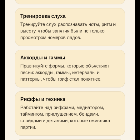
Тренировка слуха
Тренируйте слух распознавать ноты, ритм и
высоту, чтобы занятия были не только
просмотром номеров ладов.
Аккорды и гаммы
Практикуйте формы, которые объясняют
песни: аккорды, гаммы, интервалы и
паттерны, чтобы гриф стал понятнее.
Риффы и техника
Работайте над риффами, медиатором,
таймингом, приглушением, бендами,
слайдами и деталями, которые оживляют
партии.