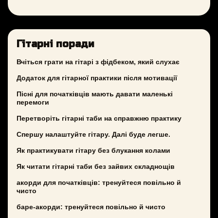
Гітарні поради
Вчіться грати на гітарі з фідбеком, який слухає
Додаток для гітарної практики після мотивації
Пісні для початківців мають давати маленькі
перемоги
Перетворіть гітарні таби на справжню практику
Спершу налаштуйте гітару. Далі буде легше.
Як практикувати гітару без блукання колами
Як читати гітарні таби без зайвих складнощів
акорди для початківців: тренуйтеся повільно й
чисто
баре-акорди: тренуйтеся повільно й чисто