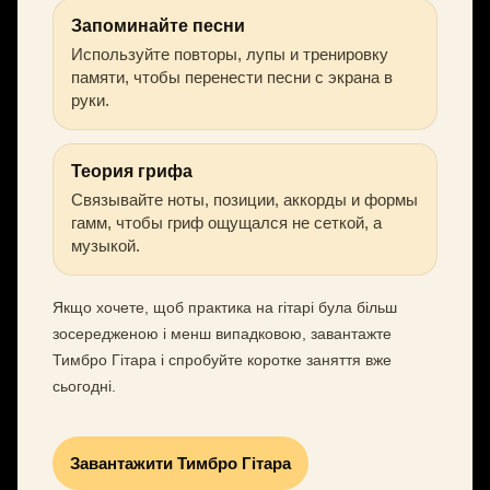
Запоминайте песни
Используйте повторы, лупы и тренировку
памяти, чтобы перенести песни с экрана в
руки.
Теория грифа
Связывайте ноты, позиции, аккорды и формы
гамм, чтобы гриф ощущался не сеткой, а
музыкой.
Якщо хочете, щоб практика на гітарі була більш
зосередженою і менш випадковою, завантажте
Тимбро Гітара і спробуйте коротке заняття вже
сьогодні.
Завантажити Тимбро Гітара