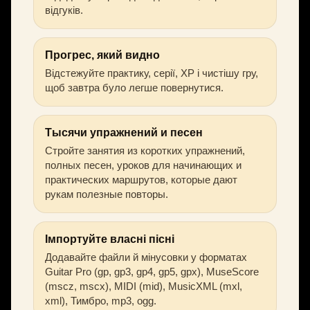
відгуків.
Прогрес, який видно
Відстежуйте практику, серії, XP і чистішу гру,
щоб завтра було легше повернутися.
Тысячи упражнений и песен
Стройте занятия из коротких упражнений,
полных песен, уроков для начинающих и
практических маршрутов, которые дают
рукам полезные повторы.
Імпортуйте власні пісні
Додавайте файли й мінусовки у форматах
Guitar Pro (gp, gp3, gp4, gp5, gpx), MuseScore
(mscz, mscx), MIDI (mid), MusicXML (mxl,
xml), Тимбро, mp3, ogg.