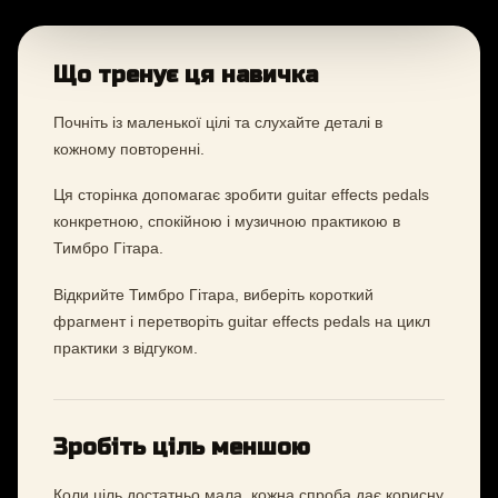
Що тренує ця навичка
Почніть із маленької цілі та слухайте деталі в
кожному повторенні.
Ця сторінка допомагає зробити guitar effects pedals
конкретною, спокійною і музичною практикою в
Тимбро Гітара.
Відкрийте Тимбро Гітара, виберіть короткий
фрагмент і перетворіть guitar effects pedals на цикл
практики з відгуком.
Зробіть ціль меншою
Коли ціль достатньо мала, кожна спроба дає корисну