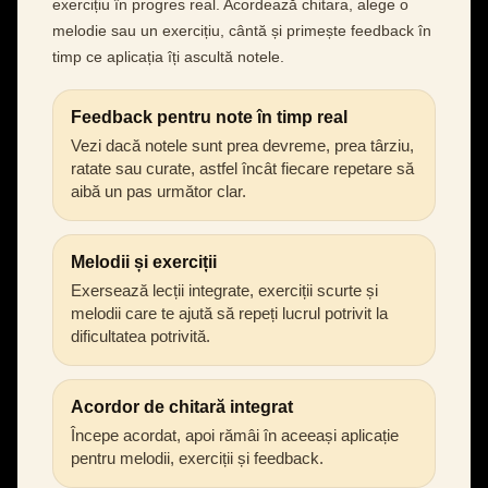
exercițiu în progres real. Acordează chitara, alege o
melodie sau un exercițiu, cântă și primește feedback în
timp ce aplicația îți ascultă notele.
Feedback pentru note în timp real
Vezi dacă notele sunt prea devreme, prea târziu,
ratate sau curate, astfel încât fiecare repetare să
aibă un pas următor clar.
Melodii și exerciții
Exersează lecții integrate, exerciții scurte și
melodii care te ajută să repeți lucrul potrivit la
dificultatea potrivită.
Acordor de chitară integrat
Începe acordat, apoi rămâi în aceeași aplicație
pentru melodii, exerciții și feedback.