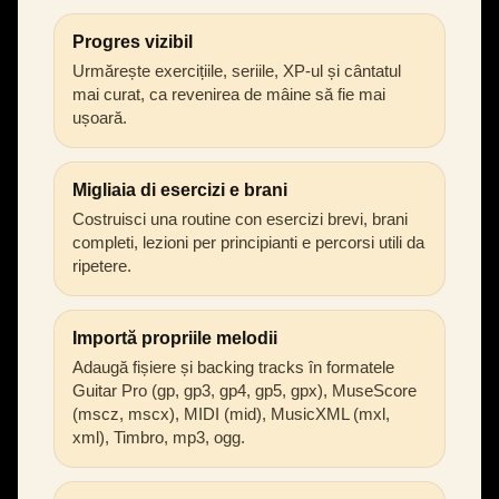
Progres vizibil
Urmărește exercițiile, seriile, XP-ul și cântatul
mai curat, ca revenirea de mâine să fie mai
ușoară.
Migliaia di esercizi e brani
Costruisci una routine con esercizi brevi, brani
completi, lezioni per principianti e percorsi utili da
ripetere.
Importă propriile melodii
Adaugă fișiere și backing tracks în formatele
Guitar Pro (gp, gp3, gp4, gp5, gpx), MuseScore
(mscz, mscx), MIDI (mid), MusicXML (mxl,
xml), Timbro, mp3, ogg.