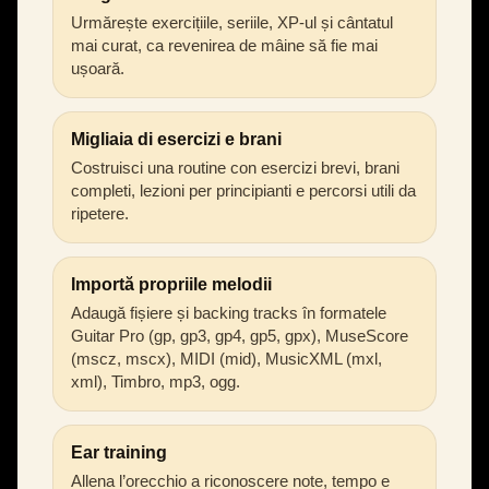
Urmărește exercițiile, seriile, XP-ul și cântatul
mai curat, ca revenirea de mâine să fie mai
ușoară.
Migliaia di esercizi e brani
Costruisci una routine con esercizi brevi, brani
completi, lezioni per principianti e percorsi utili da
ripetere.
Importă propriile melodii
Adaugă fișiere și backing tracks în formatele
Guitar Pro (gp, gp3, gp4, gp5, gpx), MuseScore
(mscz, mscx), MIDI (mid), MusicXML (mxl,
xml), Timbro, mp3, ogg.
Ear training
Allena l’orecchio a riconoscere note, tempo e