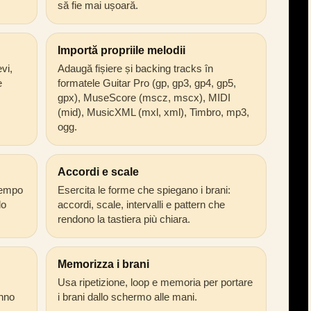
să fie mai ușoară.
Importă propriile melodii
vi,
Adaugă fișiere și backing tracks în
e
formatele Guitar Pro (gp, gp3, gp4, gp5,
gpx), MuseScore (mscz, mscx), MIDI
(mid), MusicXML (mxl, xml), Timbro, mp3,
ogg.
Accordi e scale
 tempo
Esercita le forme che spiegano i brani:
lo
accordi, scale, intervalli e pattern che
rendono la tastiera più chiara.
Memorizza i brani
Usa ripetizione, loop e memoria per portare
anno
i brani dallo schermo alle mani.