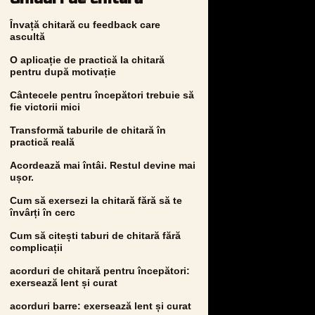
Învață chitară cu feedback care
ascultă
O aplicație de practică la chitară
pentru după motivație
Cântecele pentru începători trebuie să
fie victorii mici
Transformă taburile de chitară în
practică reală
Acordează mai întâi. Restul devine mai
ușor.
Cum să exersezi la chitară fără să te
învârți în cerc
Cum să citești taburi de chitară fără
complicații
acorduri de chitară pentru începători:
exersează lent și curat
acorduri barre: exersează lent și curat