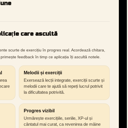
iune
licație care ascultă
nte scurte de exercițiu în progres real. Acordează chitara,
primește feedback în timp ce aplicația îți ascultă notele.
l
Melodii și exerciții
prea
Exersează lecții integrate, exerciții scurte și
iecare
melodii care te ajută să repeți lucrul potrivit
la dificultatea potrivită.
Progres vizibil
Urmărește exercițiile, seriile, XP-ul și
cântatul mai curat, ca revenirea de mâine