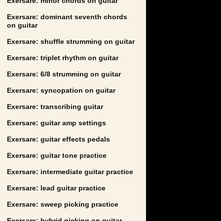
Exersare: minor chords on guitar
Exersare: dominant seventh chords
on guitar
Exersare: shuffle strumming on guitar
Exersare: triplet rhythm on guitar
Exersare: 6/8 strumming on guitar
Exersare: syncopation on guitar
Exersare: transcribing guitar
Exersare: guitar amp settings
Exersare: guitar effects pedals
Exersare: guitar tone practice
Exersare: intermediate guitar practice
Exersare: lead guitar practice
Exersare: sweep picking practice
Exersare: hybrid picking on guitar