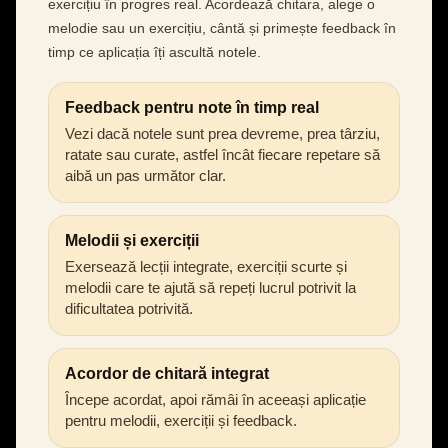
exercițiu în progres real. Acordează chitara, alege o
melodie sau un exercițiu, cântă și primește feedback în
timp ce aplicația îți ascultă notele.
Feedback pentru note în timp real
Vezi dacă notele sunt prea devreme, prea târziu,
ratate sau curate, astfel încât fiecare repetare să
aibă un pas următor clar.
Melodii și exerciții
Exersează lecții integrate, exerciții scurte și
melodii care te ajută să repeți lucrul potrivit la
dificultatea potrivită.
Acordor de chitară integrat
Începe acordat, apoi rămâi în aceeași aplicație
pentru melodii, exerciții și feedback.