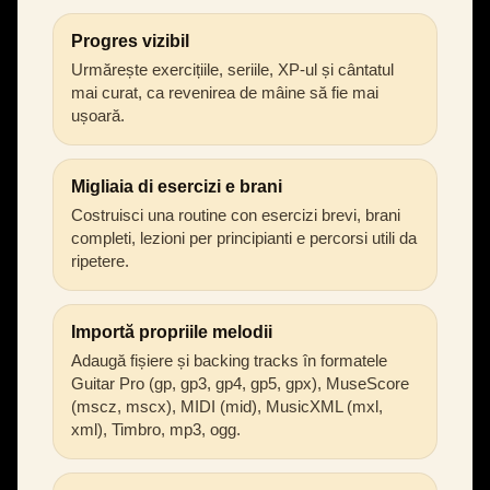
Progres vizibil
Urmărește exercițiile, seriile, XP-ul și cântatul
mai curat, ca revenirea de mâine să fie mai
ușoară.
Migliaia di esercizi e brani
Costruisci una routine con esercizi brevi, brani
completi, lezioni per principianti e percorsi utili da
ripetere.
Importă propriile melodii
Adaugă fișiere și backing tracks în formatele
Guitar Pro (gp, gp3, gp4, gp5, gpx), MuseScore
(mscz, mscx), MIDI (mid), MusicXML (mxl,
xml), Timbro, mp3, ogg.